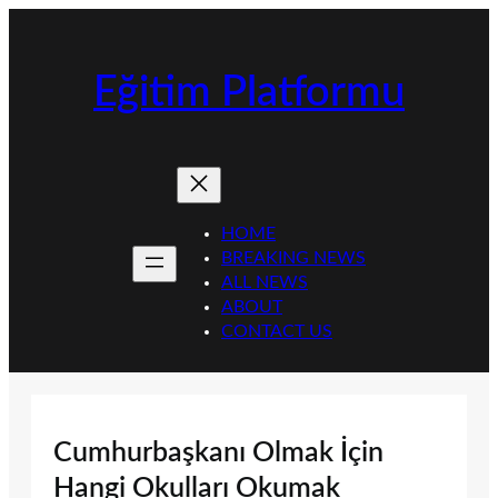
İçeriğe
geç
Eğitim Platformu
HOME
BREAKING NEWS
ALL NEWS
ABOUT
CONTACT US
Cumhurbaşkanı Olmak İçin
Hangi Okulları Okumak