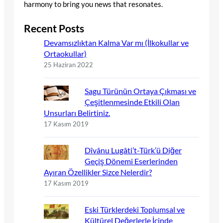
harmony to bring you news that resonates.
Recent Posts
Devamsızlıktan Kalma Var mı (İlkokullar ve
Ortaokullar)
25 Haziran 2022
Sagu Türünün Ortaya Çıkması ve
Çeşitlenmesinde Etkili Olan
Unsurları Belirtiniz.
17 Kasım 2019
Dîvânu Lugâti’t-Türk’ü Diğer
Geçiş Dönemi Eserlerinden
Ayıran Özellikler Sizce Nelerdir?
17 Kasım 2019
Eski Türklerdeki Toplumsal ve
Kültürel Değerlerle İçinde