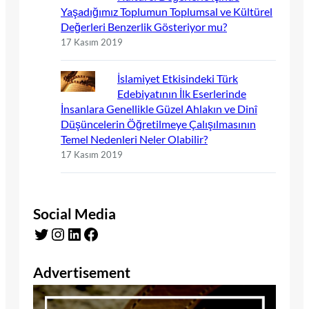
Yaşadığımız Toplumun Toplumsal ve Kültürel
Değerleri Benzerlik Gösteriyor mu?
17 Kasım 2019
İslamiyet Etkisindeki Türk
Edebiyatının İlk Eserlerinde
İnsanlara Genellikle Güzel Ahlakın ve Dinî
Düşüncelerin Öğretilmeye Çalışılmasının
Temel Nedenleri Neler Olabilir?
17 Kasım 2019
Social Media
Twitter
Instagram
LinkedIn
Facebook
Advertisement