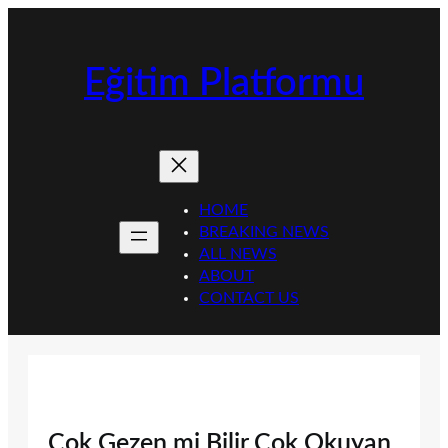
İçeriğe
geç
Eğitim Platformu
HOME
BREAKING NEWS
ALL NEWS
ABOUT
CONTACT US
Çok Gezen mi Bilir Çok Okuyan