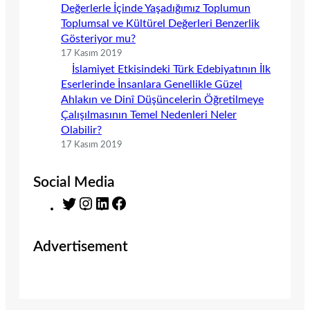
Değerlerle İçinde Yaşadığımız Toplumun
Toplumsal ve Kültürel Değerleri Benzerlik
Gösteriyor mu?
17 Kasım 2019
İslamiyet Etkisindeki Türk Edebiyatının İlk
Eserlerinde İnsanlara Genellikle Güzel
Ahlakın ve Dinî Düşüncelerin Öğretilmeye
Çalışılmasının Temel Nedenleri Neler
Olabilir?
17 Kasım 2019
Social Media
T
I
L
F
w
n
i
a
i
s
n
c
Advertisement
t
t
k
e
t
a
e
b
e
g
d
o
r
r
I
o
a
n
k