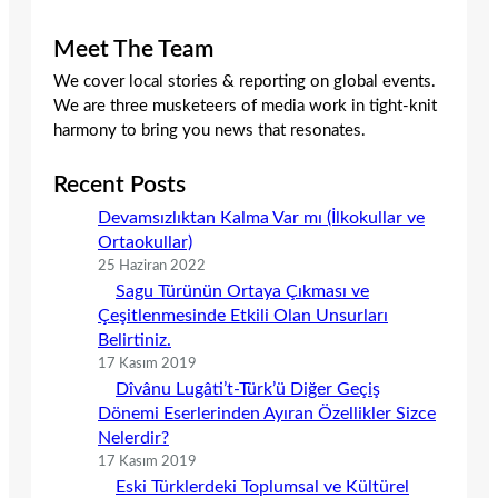
Meet The Team
We cover local stories & reporting on global events.
We are three musketeers of media work in tight-knit
harmony to bring you news that resonates.
Recent Posts
Devamsızlıktan Kalma Var mı (İlkokullar ve
Ortaokullar)
25 Haziran 2022
Sagu Türünün Ortaya Çıkması ve
Çeşitlenmesinde Etkili Olan Unsurları
Belirtiniz.
17 Kasım 2019
Dîvânu Lugâti’t-Türk’ü Diğer Geçiş
Dönemi Eserlerinden Ayıran Özellikler Sizce
Nelerdir?
17 Kasım 2019
Eski Türklerdeki Toplumsal ve Kültürel