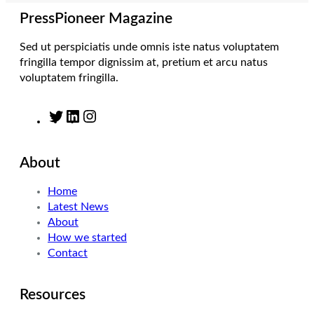
m
PressPioneer Magazine
Sed ut perspiciatis unde omnis iste natus voluptatem
fringilla tempor dignissim at, pretium et arcu natus
voluptatem fringilla.
T
L
I
w
i
n
i
n
s
About
t
k
t
t
e
a
Home
e
d
g
Latest News
r
I
r
About
n
a
How we started
m
Contact
Resources