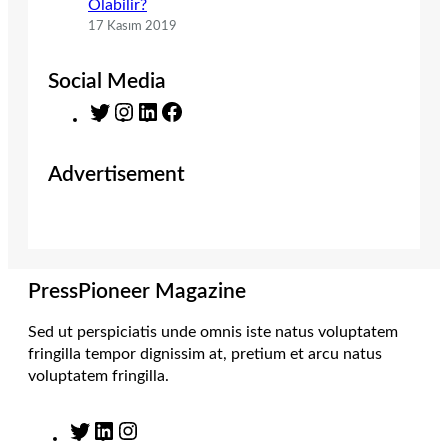
Olabilir?
17 Kasım 2019
Social Media
T
I
L
F
w
n
i
a
i
s
n
c
Advertisement
t
t
k
e
t
a
e
b
e
g
d
o
r
r
I
o
a
n
k
m
PressPioneer Magazine
Sed ut perspiciatis unde omnis iste natus voluptatem
fringilla tempor dignissim at, pretium et arcu natus
voluptatem fringilla.
T
L
I