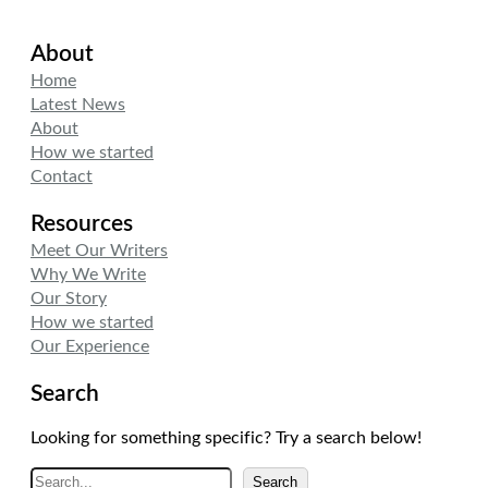
w
i
n
i
n
s
About
t
k
t
t
e
a
Home
e
d
g
Latest News
r
I
r
About
n
a
How we started
m
Contact
Resources
Meet Our Writers
Why We Write
Our Story
How we started
Our Experience
Search
Looking for something specific? Try a search below!
A
Search