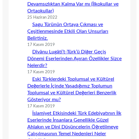
Devamsızlıktan Kalma Var mı (İlkokullar ve
Ortaokullar)
25 Haziran 2022
Sagu Türünün Ortaya Çıkması ve
Çeşitlenmesinde Etkili Olan Unsurları
Belirtiniz.
17 Kasım 2019
Dîvânu Lugâti’t-Türk’ü Diğer Geçiş
Dönemi Eserlerinden Ayıran Özellikler Sizce
Nelerdir?
17 Kasım 2019
Eski Türklerdeki Toplumsal ve Kültürel
Değerlerle İçinde Yaşadığımız Toplumun
Toplumsal ve Kültürel Değerleri Benzerlik
Gösteriyor mu?
17 Kasım 2019
İslamiyet Etkisindeki Türk Edebiyatının İlk
Eserlerinde İnsanlara Genellikle Güzel
Ahlakın ve Dinî Düşüncelerin Öğretilmeye
Çalışılmasının Temel Nedenleri Neler