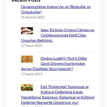
Devamsızlıktan Kalma Var mı (İlkokullar ve
Ortaokullar)
25 Haziran 2022
Sagu Türünün Ortaya Çıkması ve
Çeşitlenmesinde Etkili Olan
Unsurları Belirtiniz.
17 Kasım 2019
Dîvânu Lugâti’t-Türk’ü Diğer
Geçiş Dönemi Eserlerinden
Ayıran Özellikler Sizce Nelerdir?
17 Kasım 2019
Eski Türklerdeki Toplumsal ve
Kültürel Değerlerle İçinde
Yaşadığımız Toplumun Toplumsal ve Kültürel
Değerleri Benzerlik Gösteriyor mu?