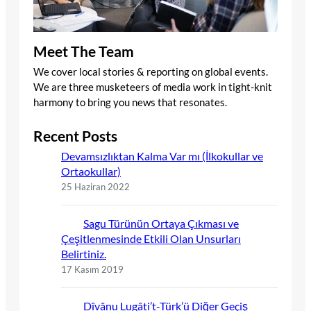
Meet The Team
We cover local stories & reporting on global events.
We are three musketeers of media work in tight-knit
harmony to bring you news that resonates.
Recent Posts
Devamsızlıktan Kalma Var mı (İlkokullar ve
Ortaokullar)
25 Haziran 2022
Sagu Türünün Ortaya Çıkması ve
Çeşitlenmesinde Etkili Olan Unsurları
Belirtiniz.
17 Kasım 2019
Dîvânu Lugâti’t-Türk’ü Diğer Geçiş