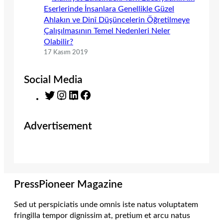
Eserlerinde İnsanlara Genellikle Güzel
Ahlakın ve Dinî Düşüncelerin Öğretilmeye
Çalışılmasının Temel Nedenleri Neler
Olabilir?
17 Kasım 2019
Social Media
T
I
L
F
w
n
i
a
i
s
n
c
Advertisement
t
t
k
e
t
a
e
b
e
g
d
o
r
r
I
o
a
n
k
m
PressPioneer Magazine
Sed ut perspiciatis unde omnis iste natus voluptatem
fringilla tempor dignissim at, pretium et arcu natus