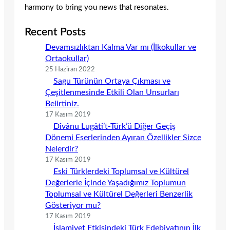
harmony to bring you news that resonates.
Recent Posts
Devamsızlıktan Kalma Var mı (İlkokullar ve
Ortaokullar)
25 Haziran 2022
Sagu Türünün Ortaya Çıkması ve
Çeşitlenmesinde Etkili Olan Unsurları
Belirtiniz.
17 Kasım 2019
Dîvânu Lugâti’t-Türk’ü Diğer Geçiş
Dönemi Eserlerinden Ayıran Özellikler Sizce
Nelerdir?
17 Kasım 2019
Eski Türklerdeki Toplumsal ve Kültürel
Değerlerle İçinde Yaşadığımız Toplumun
Toplumsal ve Kültürel Değerleri Benzerlik
Gösteriyor mu?
17 Kasım 2019
İslamiyet Etkisindeki Türk Edebiyatının İlk