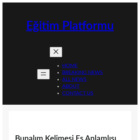
İçeriğe
geç
Eğitim Platformu
HOME
BREAKING NEWS
ALL NEWS
ABOUT
CONTACT US
Bunalım Kelimesi Eş Anlamlısı