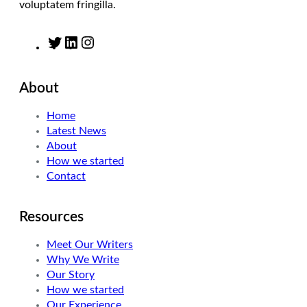
voluptatem fringilla.
T
L
I
w
i
n
i
n
s
About
t
k
t
t
e
a
Home
e
d
g
Latest News
r
I
r
About
n
a
How we started
m
Contact
Resources
Meet Our Writers
Why We Write
Our Story
How we started
Our Experience