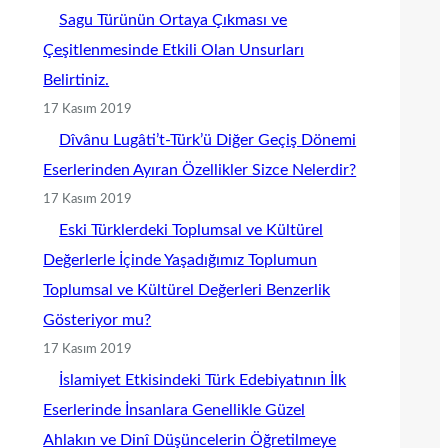
Sagu Türünün Ortaya Çıkması ve
Çeşitlenmesinde Etkili Olan Unsurları
Belirtiniz.
17 Kasım 2019
Dîvânu Lugâti’t-Türk’ü Diğer Geçiş Dönemi
Eserlerinden Ayıran Özellikler Sizce Nelerdir?
17 Kasım 2019
Eski Türklerdeki Toplumsal ve Kültürel
Değerlerle İçinde Yaşadığımız Toplumun
Toplumsal ve Kültürel Değerleri Benzerlik
Gösteriyor mu?
17 Kasım 2019
İslamiyet Etkisindeki Türk Edebiyatının İlk
Eserlerinde İnsanlara Genellikle Güzel
Ahlakın ve Dinî Düşüncelerin Öğretilmeye