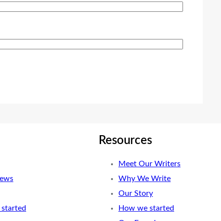
Resources
Meet Our Writers
News
Why We Write
Our Story
started
How we started