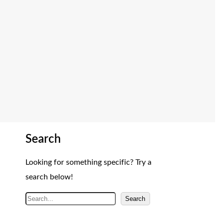
Search
Looking for something specific? Try a
search below!
A
Search
r