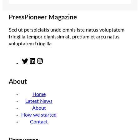
r
r
I
o
a
n
k
m
PressPioneer Magazine
Sed ut perspiciatis unde omnis iste natus voluptatem
fringilla tempor dignissim at, pretium et arcu natus
voluptatem fringilla.
T
L
I
w
i
n
i
n
s
About
t
k
t
t
e
a
Home
e
d
g
Latest News
r
I
r
About
n
a
How we started
m
Contact