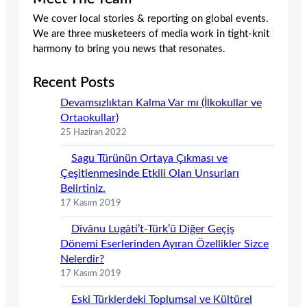
We cover local stories & reporting on global events.
We are three musketeers of media work in tight-knit
harmony to bring you news that resonates.
Recent Posts
Devamsızlıktan Kalma Var mı (İlkokullar ve
Ortaokullar)
25 Haziran 2022
Sagu Türünün Ortaya Çıkması ve
Çeşitlenmesinde Etkili Olan Unsurları
Belirtiniz.
17 Kasım 2019
Dîvânu Lugâti’t-Türk’ü Diğer Geçiş
Dönemi Eserlerinden Ayıran Özellikler Sizce
Nelerdir?
17 Kasım 2019
Eski Türklerdeki Toplumsal ve Kültürel