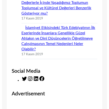
Değerlerle İçinde Yaşadığımız Toplumun
Toplumsal ve Kültürel Değerleri Benzerlik
Gösteriyor mu?
17 Kasım 2019
İslamiyet Etkisindeki Türk Edebiyatının İlk
Eserlerinde İnsanlara Genellikle Güzel
Ahlakın ve Dinî Düşüncelerin Öğretilmeye
Çalışılmasının Temel Nedenleri Neler
Olabilir?
17 Kasım 2019
Social Media
T
I
L
F
w
n
i
a
i
s
n
c
Advertisement
t
t
k
e
t
a
e
b
e
g
d
o