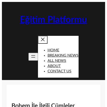
İçeriğe
geç
Eğitim Platformu
HOME
BREAKING NEWS
ALL NEWS
ABOUT
CONTACT US
Bohem İle İlgili Cümleler