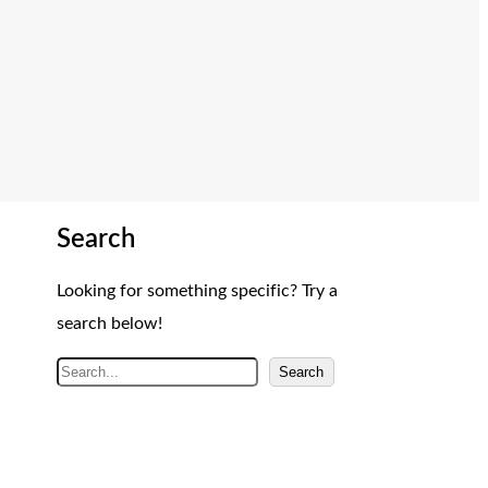
Search
Looking for something specific? Try a
search below!
A
Search
r
a