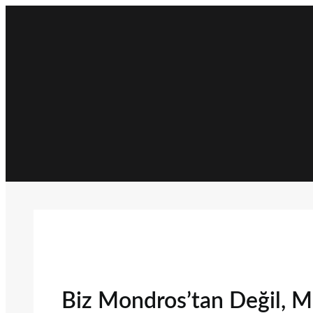
İçeriğe
geç
Biz Mondros’tan Değil, M