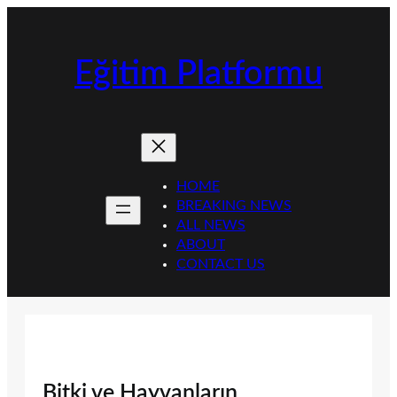
İçeriğe
geç
Eğitim Platformu
HOME
BREAKING NEWS
ALL NEWS
ABOUT
CONTACT US
Bitki ve Hayvanların