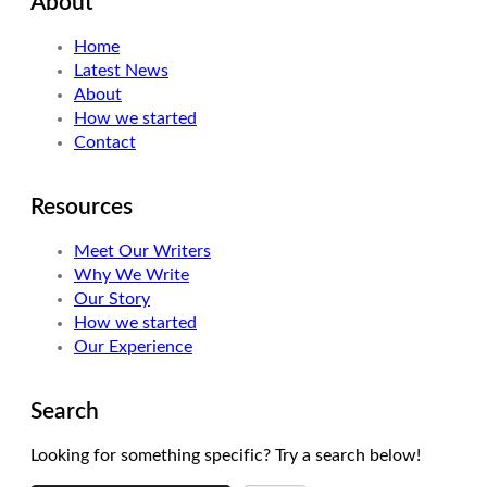
About
t
k
t
t
e
a
Home
e
d
g
Latest News
r
I
r
About
n
a
How we started
m
Contact
Resources
Meet Our Writers
Why We Write
Our Story
How we started
Our Experience
Search
Looking for something specific? Try a search below!