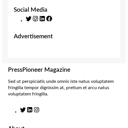
Social Media
T
I
L
F
w
n
i
a
i
s
n
c
Advertisement
t
t
k
e
t
a
e
b
e
g
d
o
r
r
I
o
a
n
k
m
PressPioneer Magazine
Sed ut perspiciatis unde omnis iste natus voluptatem
fringilla tempor dignissim at, pretium et arcu natus
voluptatem fringilla.
T
L
I
w
i
n
i
n
s