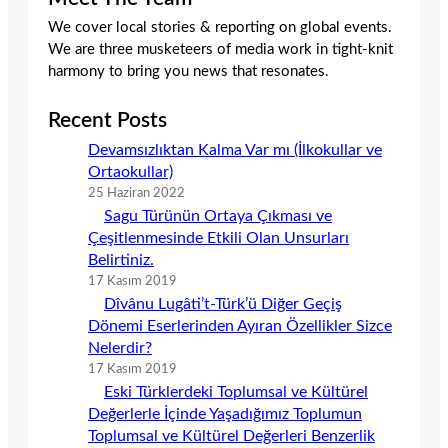
We cover local stories & reporting on global events.
We are three musketeers of media work in tight-knit
harmony to bring you news that resonates.
Recent Posts
Devamsızlıktan Kalma Var mı (İlkokullar ve
Ortaokullar)
25 Haziran 2022
Sagu Türünün Ortaya Çıkması ve
Çeşitlenmesinde Etkili Olan Unsurları
Belirtiniz.
17 Kasım 2019
Dîvânu Lugâti’t-Türk’ü Diğer Geçiş
Dönemi Eserlerinden Ayıran Özellikler Sizce
Nelerdir?
17 Kasım 2019
Eski Türklerdeki Toplumsal ve Kültürel
Değerlerle İçinde Yaşadığımız Toplumun
Toplumsal ve Kültürel Değerleri Benzerlik