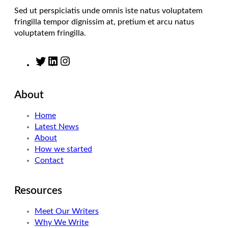
Sed ut perspiciatis unde omnis iste natus voluptatem
fringilla tempor dignissim at, pretium et arcu natus
voluptatem fringilla.
T
L
I
w
i
n
i
n
s
About
t
k
t
t
e
a
Home
e
d
g
Latest News
r
I
r
About
n
a
How we started
m
Contact
Resources
Meet Our Writers
Why We Write