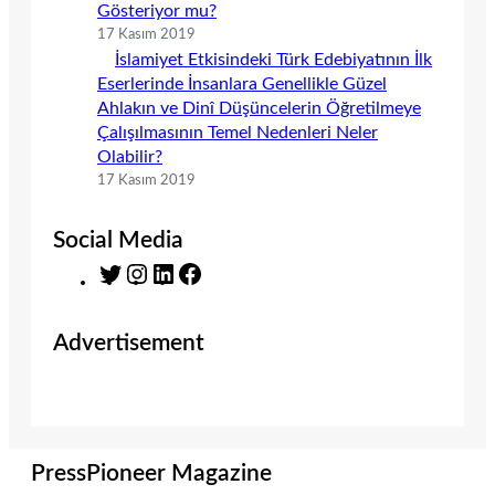
Gösteriyor mu?
17 Kasım 2019
İslamiyet Etkisindeki Türk Edebiyatının İlk
Eserlerinde İnsanlara Genellikle Güzel
Ahlakın ve Dinî Düşüncelerin Öğretilmeye
Çalışılmasının Temel Nedenleri Neler
Olabilir?
17 Kasım 2019
Social Media
T
I
L
F
w
n
i
a
i
s
n
c
Advertisement
t
t
k
e
t
a
e
b
e
g
d
o
r
r
I
o
a
n
k
m
PressPioneer Magazine