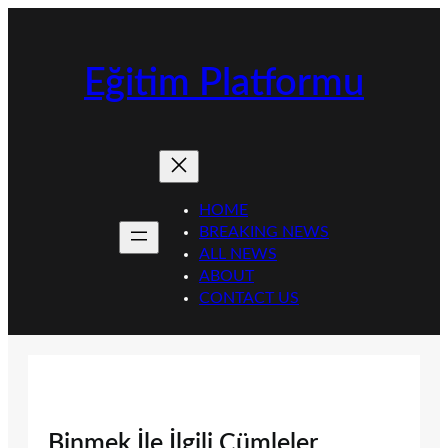
İçeriğe
geç
Eğitim Platformu
HOME
BREAKING NEWS
ALL NEWS
ABOUT
CONTACT US
Binmek İle İlgili Cümleler