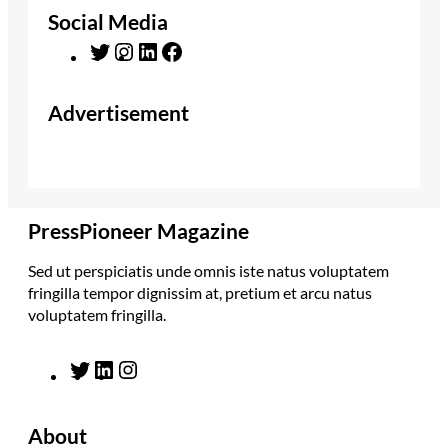
Social Media
T
I
L
F
w
n
i
a
i
s
n
c
Advertisement
t
t
k
e
t
a
e
b
e
g
d
o
r
r
I
o
a
n
k
m
PressPioneer Magazine
Sed ut perspiciatis unde omnis iste natus voluptatem
fringilla tempor dignissim at, pretium et arcu natus
voluptatem fringilla.
T
L
I
w
i
n
i
n
s
About
t
k
t