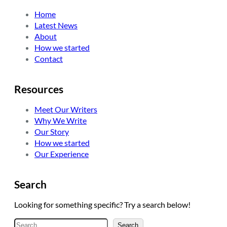
t
e
a
Home
e
d
g
Latest News
r
I
r
About
n
a
How we started
m
Contact
Resources
Meet Our Writers
Why We Write
Our Story
How we started
Our Experience
Search
Looking for something specific? Try a search below!
A
Search