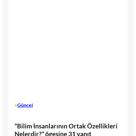
Güncel
•
“Bilim İnsanlarının Ortak Özellikleri
Nelerdir?” ögesine 31 yanıt