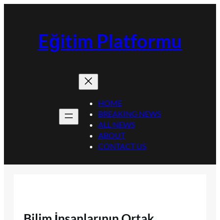
İçeriğe
geç
Eğitim Platformu
HOME
BREAKING NEWS
ALL NEWS
ABOUT
CONTACT US
Bilim İnsanlarının Ortak