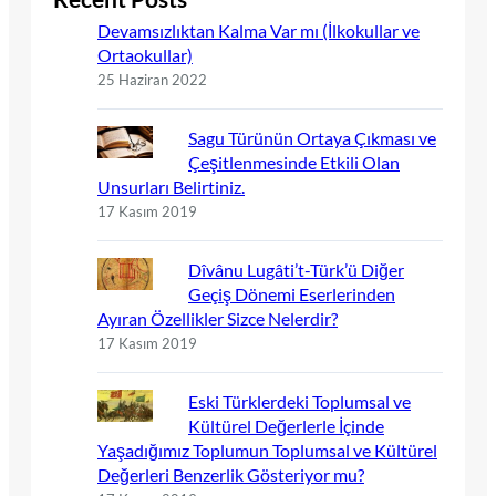
Devamsızlıktan Kalma Var mı (İlkokullar ve
Ortaokullar)
25 Haziran 2022
Sagu Türünün Ortaya Çıkması ve
Çeşitlenmesinde Etkili Olan
Unsurları Belirtiniz.
17 Kasım 2019
Dîvânu Lugâti’t-Türk’ü Diğer
Geçiş Dönemi Eserlerinden
Ayıran Özellikler Sizce Nelerdir?
17 Kasım 2019
Eski Türklerdeki Toplumsal ve
Kültürel Değerlerle İçinde
Yaşadığımız Toplumun Toplumsal ve Kültürel
Değerleri Benzerlik Gösteriyor mu?