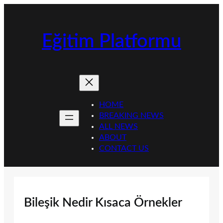
İçeriğe
geç
Eğitim Platformu
HOME
BREAKING NEWS
ALL NEWS
ABOUT
CONTACT US
Bileşik Nedir Kısaca Örnekler