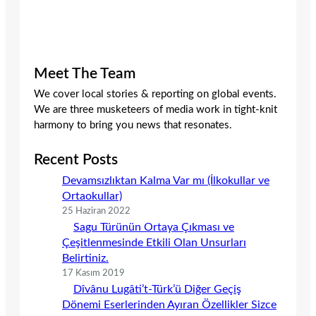
Meet The Team
We cover local stories & reporting on global events.
We are three musketeers of media work in tight-knit
harmony to bring you news that resonates.
Recent Posts
Devamsızlıktan Kalma Var mı (İlkokullar ve
Ortaokullar)
25 Haziran 2022
Sagu Türünün Ortaya Çıkması ve
Çeşitlenmesinde Etkili Olan Unsurları
Belirtiniz.
17 Kasım 2019
Dîvânu Lugâti’t-Türk’ü Diğer Geçiş
Dönemi Eserlerinden Ayıran Özellikler Sizce