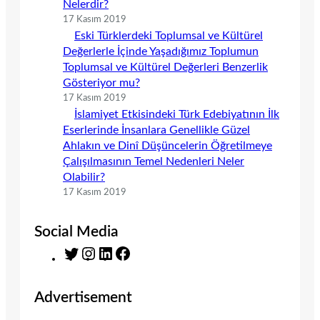
Nelerdir?
17 Kasım 2019
Eski Türklerdeki Toplumsal ve Kültürel
Değerlerle İçinde Yaşadığımız Toplumun
Toplumsal ve Kültürel Değerleri Benzerlik
Gösteriyor mu?
17 Kasım 2019
İslamiyet Etkisindeki Türk Edebiyatının İlk
Eserlerinde İnsanlara Genellikle Güzel
Ahlakın ve Dinî Düşüncelerin Öğretilmeye
Çalışılmasının Temel Nedenleri Neler
Olabilir?
17 Kasım 2019
Social Media
T
I
L
F
w
n
i
a
i
s
n
c
Advertisement
t
t
k
e
t
a
e
b