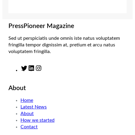
e
g
d
o
r
r
I
o
a
n
k
m
PressPioneer Magazine
Sed ut perspiciatis unde omnis iste natus voluptatem
fringilla tempor dignissim at, pretium et arcu natus
voluptatem fringilla.
T
L
I
w
i
n
i
n
s
About
t
k
t
t
e
a
Home
e
d
g
Latest News
r
I
r
About
n
a
How we started
m
Contact