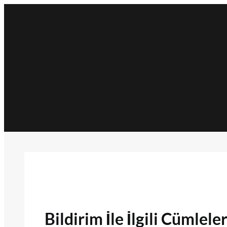
İçeriğe
geç
Bildirim İle İlgili Cümlele