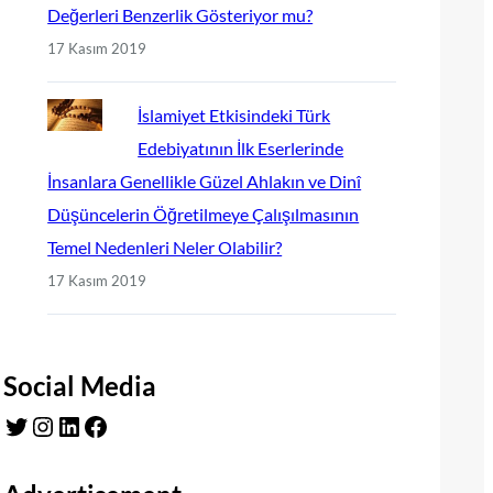
Değerleri Benzerlik Gösteriyor mu?
17 Kasım 2019
İslamiyet Etkisindeki Türk
Edebiyatının İlk Eserlerinde
İnsanlara Genellikle Güzel Ahlakın ve Dinî
Düşüncelerin Öğretilmeye Çalışılmasının
Temel Nedenleri Neler Olabilir?
17 Kasım 2019
Social Media
Twitter
Instagram
LinkedIn
Facebook