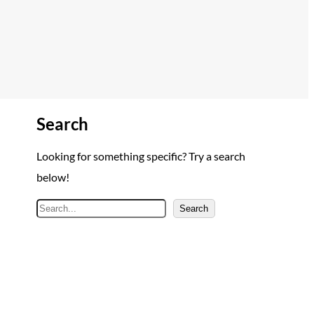
Search
Looking for something specific? Try a search
below!
A
Search
r
a