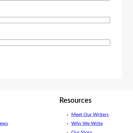
Resources
Meet Our Writers
News
Why We Write
Our Story