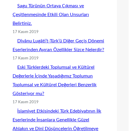
Sagu Türünün Ortaya Çıkması ve
Çeşitlenmesinde Etkili Olan Unsurları
Belirtiniz.
17 Kasım 2019
Dîvânu Lugâti’t-Türk’ü Diğer Geçiş Dönemi
Eserlerinden Ayıran Özellikler Sizce Nelerdir?
17 Kasım 2019
Eski Türklerdeki Toplumsal ve Kültürel
Değerlerle İçinde Yaşadığımız Toplumun
Toplumsal ve Kültürel Değerleri Benzerlik
Gösteriyor mu?
17 Kasım 2019
İslamiyet Etkisindeki Türk Edebiyatının İlk
Eserlerinde İnsanlara Genellikle Güzel
Ahlakın ve Dinî Düşüncelerin Öğretilmeye