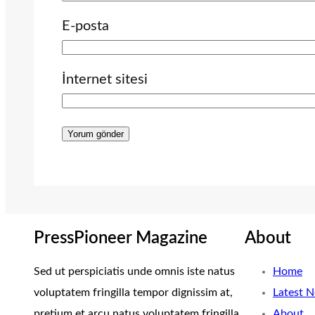
E-posta
İnternet sitesi
PressPioneer Magazine
About
Sed ut perspiciatis unde omnis iste natus
Home
voluptatem fringilla tempor dignissim at,
Latest 
pretium et arcu natus voluptatem fringilla.
About