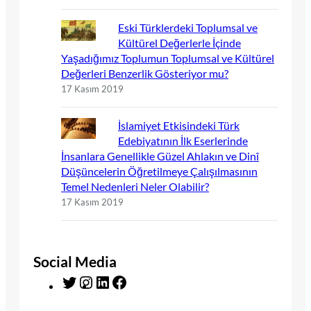
Eski Türklerdeki Toplumsal ve
Kültürel Değerlerle İçinde
Yaşadığımız Toplumun Toplumsal ve Kültürel
Değerleri Benzerlik Gösteriyor mu?
17 Kasım 2019
İslamiyet Etkisindeki Türk
Edebiyatının İlk Eserlerinde
İnsanlara Genellikle Güzel Ahlakın ve Dinî
Düşüncelerin Öğretilmeye Çalışılmasının
Temel Nedenleri Neler Olabilir?
17 Kasım 2019
Social Media
T
I
L
F
w
n
i
a