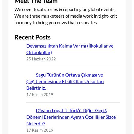
Meet The Team
We cover local stories & reporting on global events.
We are three musketeers of media work in tight-knit
harmony to bring you news that resonates.
Recent Posts
Devamsızlıktan Kalma Var mı (İlkokullar ve
Ortaokullar)
25 Haziran 2022
Sagu Türünün Ortaya Çıkması ve
Çeşitlenmesinde Etkili Olan Unsurları
Belirtiniz.
17 Kasım 2019
Dîvânu Lugâti’t-Türk’ü Diğer Geçiş
Dönemi Eserlerinden Ayıran Özellikler Sizce
Nelerdir?
17 Kasım 2019