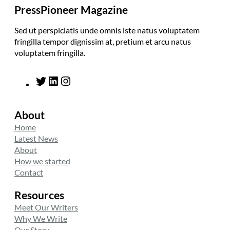
PressPioneer Magazine
Sed ut perspiciatis unde omnis iste natus voluptatem
fringilla tempor dignissim at, pretium et arcu natus
voluptatem fringilla.
T
L
I
w
i
n
i
n
s
About
t
k
t
t
e
a
Home
e
d
g
Latest News
r
I
r
About
n
a
How we started
m
Contact
Resources
Meet Our Writers
Why We Write
Our Story