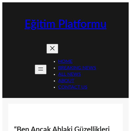
İçeriğe
geç
Eğitim Platformu
HOME
BREAKING NEWS
ALL NEWS
ABOUT
CONTACT US
“Ben Ancak Ahlaki Güzellikleri