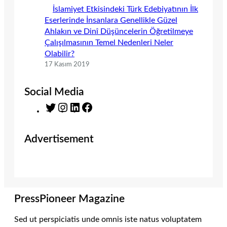
İslamiyet Etkisindeki Türk Edebiyatının İlk
Eserlerinde İnsanlara Genellikle Güzel
Ahlakın ve Dinî Düşüncelerin Öğretilmeye
Çalışılmasının Temel Nedenleri Neler
Olabilir?
17 Kasım 2019
Social Media
T
I
L
F
w
n
i
a
i
s
n
c
Advertisement
t
t
k
e
t
a
e
b
e
g
d
o
r
r
I
o
a
n
k
m
PressPioneer Magazine
Sed ut perspiciatis unde omnis iste natus voluptatem