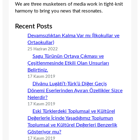
We are three musketeers of media work in tight-knit
harmony to bring you news that resonates.
Recent Posts
Devamsızlıktan Kalma Var mı (İlkokullar ve
Ortaokullar)
25 Haziran 2022
Sagu Türünün Ortaya Çıkması ve
Çeşitlenmesinde Etkili Olan Unsurları
Belirtiniz.
17 Kasım 2019
Dîvânu Lugâti’t-Türk’ü Diğer Geçiş
Dönemi Eserlerinden Ayıran Özellikler Sizce
Nelerdir?
17 Kasım 2019
Eski Türklerdeki Toplumsal ve Kültürel
Değerlerle İçinde Yaşadığımız Toplumun
Toplumsal ve Kültürel Değerleri Benzerlik
Gösteriyor mu?
17 Kasım 2019