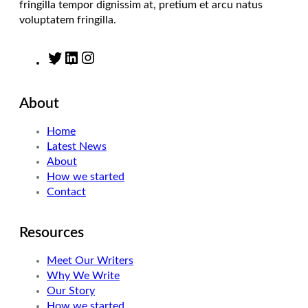
fringilla tempor dignissim at, pretium et arcu natus
voluptatem fringilla.
T
L
I
w
i
n
i
n
s
About
t
k
t
t
e
a
Home
e
d
g
Latest News
r
I
r
About
n
a
How we started
m
Contact
Resources
Meet Our Writers
Why We Write
Our Story
How we started