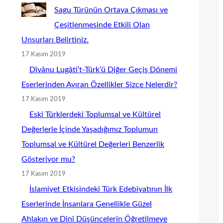
Sagu Türünün Ortaya Çıkması ve
Çeşitlenmesinde Etkili Olan
Unsurları Belirtiniz.
17 Kasım 2019
Dîvânu Lugâti’t-Türk’ü Diğer Geçiş Dönemi
Eserlerinden Ayıran Özellikler Sizce Nelerdir?
17 Kasım 2019
Eski Türklerdeki Toplumsal ve Kültürel
Değerlerle İçinde Yaşadığımız Toplumun
Toplumsal ve Kültürel Değerleri Benzerlik
Gösteriyor mu?
17 Kasım 2019
İslamiyet Etkisindeki Türk Edebiyatının İlk
Eserlerinde İnsanlara Genellikle Güzel
Ahlakın ve Dinî Düşüncelerin Öğretilmeye