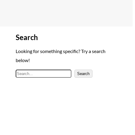
Search
Looking for something specific? Try a search
below!
A
Search
r
a