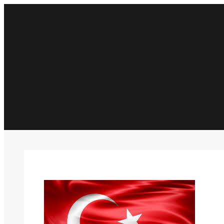
İçeriğe
geç