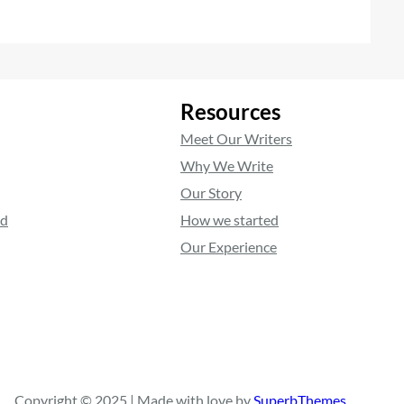
Resources
Meet Our Writers
Why We Write
Our Story
ed
How we started
Our Experience
Copyright © 2025 | Made with love by
SuperbThemes