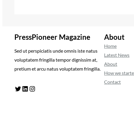
PressPioneer Magazine
About
Home
Sed ut perspiciatis unde omnis iste natus
Latest News
voluptatem fringilla tempor dignissim at,
About
pretium et arcu natus voluptatem fringilla.
How we start
Contact
Twitter
LinkedIn
Instagram