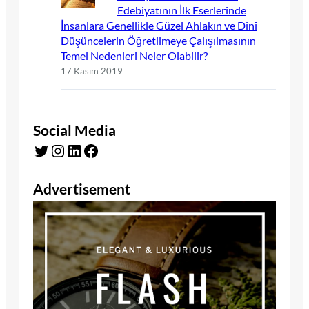
Edebiyatının İlk Eserlerinde
İnsanlara Genellikle Güzel Ahlakın ve Dinî
Düşüncelerin Öğretilmeye Çalışılmasının
Temel Nedenleri Neler Olabilir?
17 Kasım 2019
Social Media
Twitter
Instagram
LinkedIn
Facebook
Advertisement