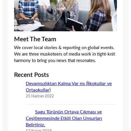
Meet The Team
We cover local stories & reporting on global events.
We are three musketeers of media work in tight-knit
harmony to bring you news that resonates.
Recent Posts
Devamsızlıktan Kalma Var mı (İlkokullar ve
Ortaokullar)
25 Haziran 2022
Sagu Türünün Ortaya Çıkması ve
Çeşitlenmesinde Etkili Olan Unsurları
Belirtiniz.