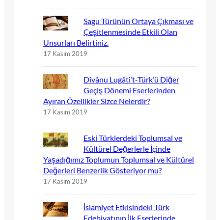
Sagu Türünün Ortaya Çıkması ve
Çeşitlenmesinde Etkili Olan
Unsurları Belirtiniz.
17 Kasım 2019
Dîvânu Lugâti’t-Türk’ü Diğer
Geçiş Dönemi Eserlerinden
Ayıran Özellikler Sizce Nelerdir?
17 Kasım 2019
Eski Türklerdeki Toplumsal ve
Kültürel Değerlerle İçinde
Yaşadığımız Toplumun Toplumsal ve Kültürel
Değerleri Benzerlik Gösteriyor mu?
17 Kasım 2019
İslamiyet Etkisindeki Türk
Edebiyatının İlk Eserlerinde