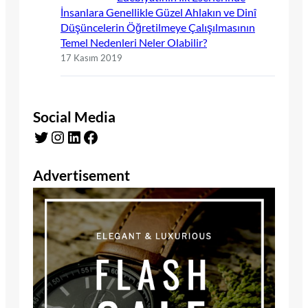
İnsanlara Genellikle Güzel Ahlakın ve Dinî
Düşüncelerin Öğretilmeye Çalışılmasının
Temel Nedenleri Neler Olabilir?
17 Kasım 2019
Social Media
Twitter
Instagram
LinkedIn
Facebook
Advertisement