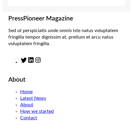
r
r
I
o
a
n
k
m
PressPioneer Magazine
Sed ut perspiciatis unde omnis iste natus voluptatem
fringilla tempor dignissim at, pretium et arcu natus
voluptatem fringilla.
T
L
I
w
i
n
i
n
s
About
t
k
t
t
e
a
Home
e
d
g
Latest News
r
I
r
About
n
a
How we started
m
Contact