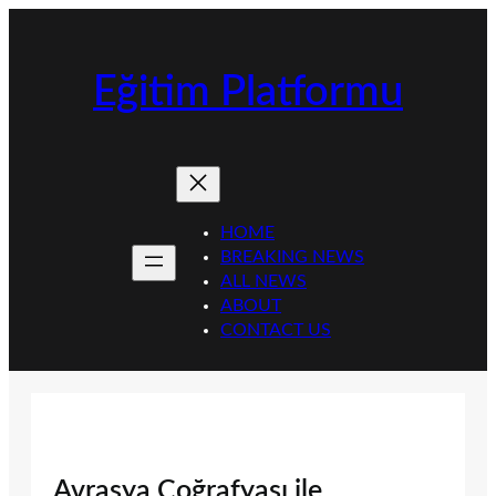
İçeriğe
geç
Eğitim Platformu
HOME
BREAKING NEWS
ALL NEWS
ABOUT
CONTACT US
Avrasya Coğrafyası ile