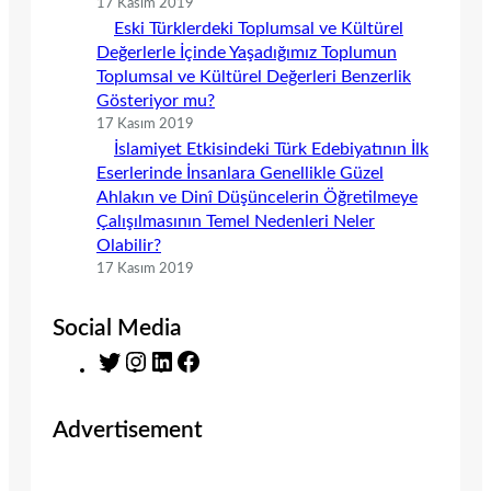
17 Kasım 2019
Eski Türklerdeki Toplumsal ve Kültürel
Değerlerle İçinde Yaşadığımız Toplumun
Toplumsal ve Kültürel Değerleri Benzerlik
Gösteriyor mu?
17 Kasım 2019
İslamiyet Etkisindeki Türk Edebiyatının İlk
Eserlerinde İnsanlara Genellikle Güzel
Ahlakın ve Dinî Düşüncelerin Öğretilmeye
Çalışılmasının Temel Nedenleri Neler
Olabilir?
17 Kasım 2019
Social Media
T
I
L
F
w
n
i
a
i
s
n
c
Advertisement
t
t
k
e
t
a
e
b
e
g
d
o