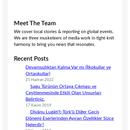
Meet The Team
We cover local stories & reporting on global events.
We are three musketeers of media work in tight-knit
harmony to bring you news that resonates.
Recent Posts
Devamsızlıktan Kalma Var mı (İlkokullar ve
Ortaokullar)
25 Haziran 2022
Sagu Türünün Ortaya Çıkması ve
Çeşitlenmesinde Etkili Olan Unsurları
Belirtiniz.
17 Kasım 2019
Dîvânu Lugâti’t-Türk’ü Diğer Geçiş
Dönemi Eserlerinden Ayıran Özellikler Sizce
Nelerdir?