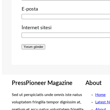
E-posta
İnternet sitesi
PressPioneer Magazine
About
Sed ut perspiciatis unde omnis iste natus
Home
voluptatem fringilla tempor dignissim at,
Latest 
pretium et arcu natus voluptatem fringilla.
About