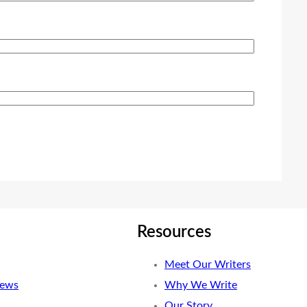
Resources
Meet Our Writers
News
Why We Write
Our Story