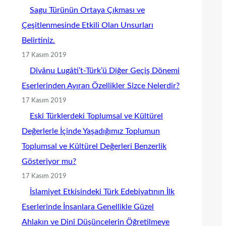
Sagu Türünün Ortaya Çıkması ve
Çeşitlenmesinde Etkili Olan Unsurları
Belirtiniz.
17 Kasım 2019
Dîvânu Lugâti’t-Türk’ü Diğer Geçiş Dönemi
Eserlerinden Ayıran Özellikler Sizce Nelerdir?
17 Kasım 2019
Eski Türklerdeki Toplumsal ve Kültürel
Değerlerle İçinde Yaşadığımız Toplumun
Toplumsal ve Kültürel Değerleri Benzerlik
Gösteriyor mu?
17 Kasım 2019
İslamiyet Etkisindeki Türk Edebiyatının İlk
Eserlerinde İnsanlara Genellikle Güzel
Ahlakın ve Dinî Düşüncelerin Öğretilmeye