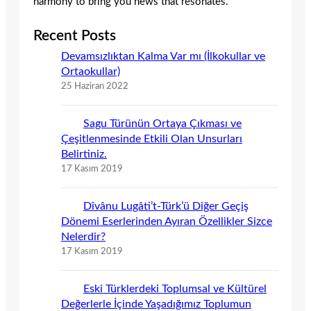
harmony to bring you news that resonates.
Recent Posts
Devamsızlıktan Kalma Var mı (İlkokullar ve
Ortaokullar)
25 Haziran 2022
Sagu Türünün Ortaya Çıkması ve
Çeşitlenmesinde Etkili Olan Unsurları
Belirtiniz.
17 Kasım 2019
Dîvânu Lugâti’t-Türk’ü Diğer Geçiş
Dönemi Eserlerinden Ayıran Özellikler Sizce
Nelerdir?
17 Kasım 2019
Eski Türklerdeki Toplumsal ve Kültürel
Değerlerle İçinde Yaşadığımız Toplumun