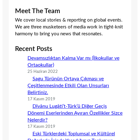
Meet The Team
We cover local stories & reporting on global events.
We are three musketeers of media work in tight-knit
harmony to bring you news that resonates.
Recent Posts
Devamsızlıktan Kalma Var mı (İlkokullar ve
Ortaokullar)
25 Haziran 2022
Sagu Türünün Ortaya Çıkması ve
Çeşitlenmesinde Etkili Olan Unsurları
Belirtiniz.
17 Kasım 2019
Dîvânu Lugâti’t-Türk’ü Diğer Geçiş
Dönemi Eserlerinden Ayıran Özellikler Sizce
Nelerdir?
17 Kasım 2019
Eski Türklerdeki Toplumsal ve Kültürel