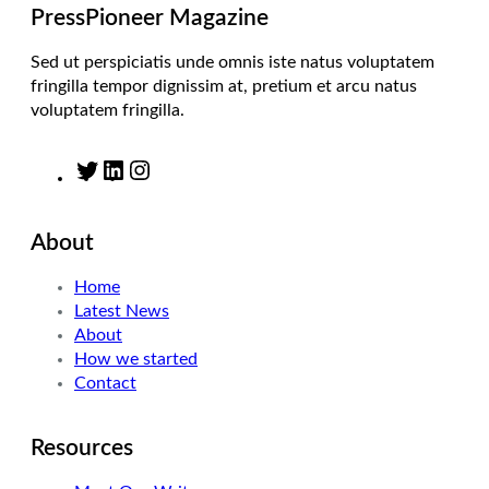
m
PressPioneer Magazine
Sed ut perspiciatis unde omnis iste natus voluptatem
fringilla tempor dignissim at, pretium et arcu natus
voluptatem fringilla.
T
L
I
w
i
n
i
n
s
About
t
k
t
t
e
a
Home
e
d
g
Latest News
r
I
r
About
n
a
How we started
m
Contact
Resources