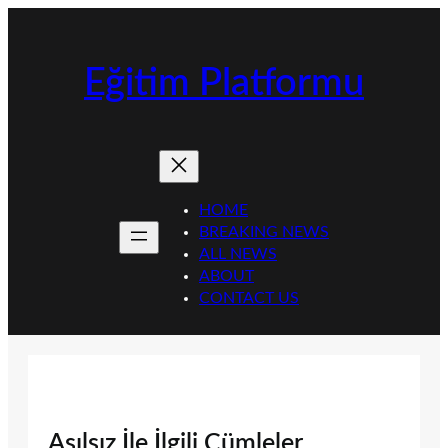
İçeriğe
geç
Eğitim Platformu
HOME
BREAKING NEWS
ALL NEWS
ABOUT
CONTACT US
Asılsız İle İlgili Cümleler