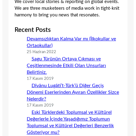
We cover local stories & reporting on global events.
We are three musketeers of media work in tight-knit
harmony to bring you news that resonates.
Recent Posts
Devamsızlıktan Kalma Var mı (İlkokullar ve
Ortaokullar)
25 Haziran 2022
Sagu Türünün Ortaya Çıkması ve
Çeşitlenmesinde Etkili Olan Unsurları
Belirtiniz.
17 Kasım 2019
Dîvânu Lugâti’t-Türk’ü Diğer Geçiş
Dönemi Eserlerinden Ayıran Özellikler Sizce
Nelerdir?
17 Kasım 2019
Eski Türklerdeki Toplumsal ve Kültürel
Değerlerle İçinde Yaşadığımız Toplumun
Toplumsal ve Kültürel Değerleri Benzerlik
Gösteriyor mu?