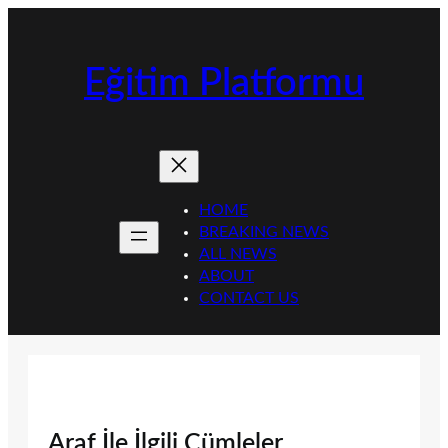
İçeriğe
geç
Eğitim Platformu
HOME
BREAKING NEWS
ALL NEWS
ABOUT
CONTACT US
Araf İle İlgili Cümleler