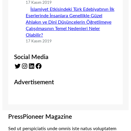
17 Kasım 2019
İslamiyet Etkisindeki Türk Edebiyatının İlk
Eserlerinde İnsanlara Genellikle Güzel
Ahlakın ve Dinî Düşüncelerin Öğretilmeye
Çalışılmasının Temel Nedenleri Neler
Olabilir?
17 Kasım 2019
Social Media
Twitter
Instagram
LinkedIn
Facebook
Advertisement
PressPioneer Magazine
Sed ut perspiciatis unde omnis iste natus voluptatem