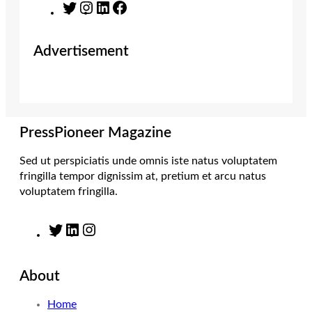
T
I
L
F
w
n
i
a
i
s
n
c
Advertisement
t
t
k
e
t
a
e
b
e
g
d
o
r
r
I
o
a
n
k
m
PressPioneer Magazine
Sed ut perspiciatis unde omnis iste natus voluptatem
fringilla tempor dignissim at, pretium et arcu natus
voluptatem fringilla.
T
L
I
w
i
n
i
n
s
About
t
k
t
t
e
a
Home
e
d
g