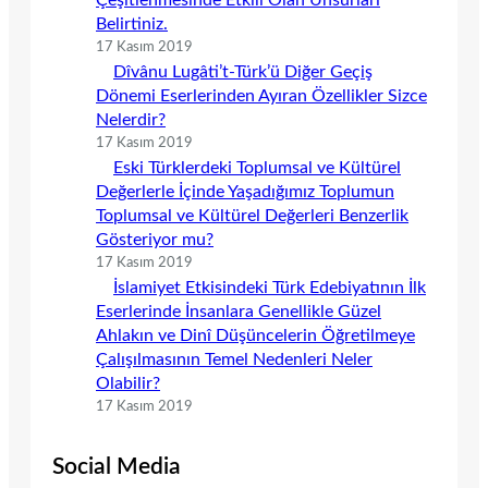
Çeşitlenmesinde Etkili Olan Unsurları
Belirtiniz.
17 Kasım 2019
Dîvânu Lugâti’t-Türk’ü Diğer Geçiş
Dönemi Eserlerinden Ayıran Özellikler Sizce
Nelerdir?
17 Kasım 2019
Eski Türklerdeki Toplumsal ve Kültürel
Değerlerle İçinde Yaşadığımız Toplumun
Toplumsal ve Kültürel Değerleri Benzerlik
Gösteriyor mu?
17 Kasım 2019
İslamiyet Etkisindeki Türk Edebiyatının İlk
Eserlerinde İnsanlara Genellikle Güzel
Ahlakın ve Dinî Düşüncelerin Öğretilmeye
Çalışılmasının Temel Nedenleri Neler
Olabilir?
17 Kasım 2019
Social Media