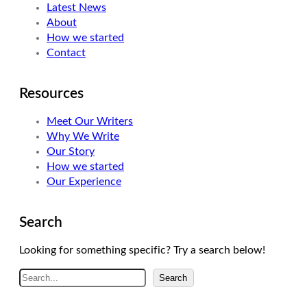
Latest News
r
I
r
About
n
a
How we started
m
Contact
Resources
Meet Our Writers
Why We Write
Our Story
How we started
Our Experience
Search
Looking for something specific? Try a search below!
A
Search
r
a