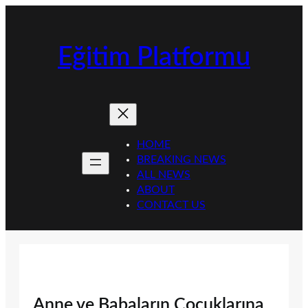
İçeriğe
geç
Eğitim Platformu
HOME
BREAKING NEWS
ALL NEWS
ABOUT
CONTACT US
Anne ve Babaların Çocuklarına