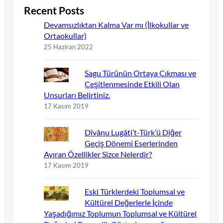
Recent Posts
Devamsızlıktan Kalma Var mı (İlkokullar ve
Ortaokullar)
25 Haziran 2022
Sagu Türünün Ortaya Çıkması ve
Çeşitlenmesinde Etkili Olan
Unsurları Belirtiniz.
17 Kasım 2019
Dîvânu Lugâti’t-Türk’ü Diğer
Geçiş Dönemi Eserlerinden
Ayıran Özellikler Sizce Nelerdir?
17 Kasım 2019
Eski Türklerdeki Toplumsal ve
Kültürel Değerlerle İçinde
Yaşadığımız Toplumun Toplumsal ve Kültürel