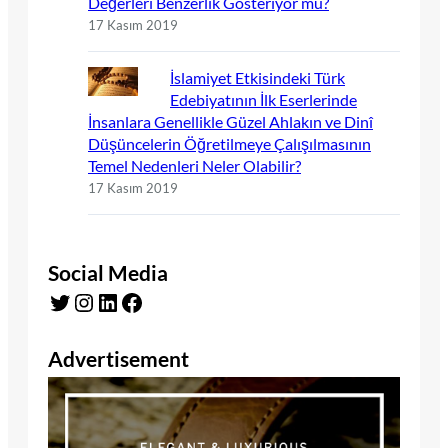
Değerleri Benzerlik Gösteriyor mu?
17 Kasım 2019
İslamiyet Etkisindeki Türk
Edebiyatının İlk Eserlerinde
İnsanlara Genellikle Güzel Ahlakın ve Dinî
Düşüncelerin Öğretilmeye Çalışılmasının
Temel Nedenleri Neler Olabilir?
17 Kasım 2019
Social Media
Twitter
Instagram
LinkedIn
Facebook
Advertisement