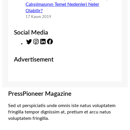
Çalışılmasının Temel Nedenleri Neler
Olabilir?
17 Kasım 2019
Social Media
T
I
L
F
w
n
i
a
i
s
n
c
Advertisement
t
t
k
e
t
a
e
b
e
g
d
o
r
r
I
o
a
n
k
m
PressPioneer Magazine
Sed ut perspiciatis unde omnis iste natus voluptatem
fringilla tempor dignissim at, pretium et arcu natus
voluptatem fringilla.