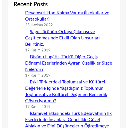
Recent Posts
Devamsızlıktan Kalma Var mı (İlkokullar ve
Ortaokullar)
25 Haziran 2022
Sagu Türünün Ortaya Çıkması ve
Çeşitlenmesinde Etkili Olan Unsurları
Belirtiniz.
17 Kasım 2019
Dîvânu Lugâti’t-Türk’ü Diğer Geçiş
Dönemi Eserlerinden Ayıran Özellikler Sizce
Nelerdir?
17 Kasım 2019
Eski Türklerdeki Toplumsal ve Kültürel
Değerlerle İçinde Yaşadığımız Toplumun
Toplumsal ve Kültürel Değerleri Benzerlik
Gösteriyor mu?
17 Kasım 2019
İslamiyet Etkisindeki Türk Edebiyatının İlk
Eserlerinde İnsanlara Genellikle Güzel
Ahlakın ve Dinî Düşüncelerin Öğretilmeye