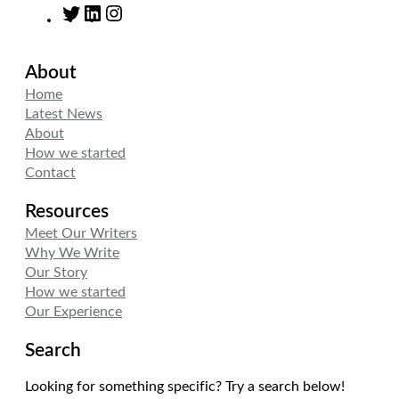
T
L
I
w
i
n
i
n
s
About
t
k
t
t
e
a
Home
e
d
g
Latest News
r
I
r
About
n
a
How we started
m
Contact
Resources
Meet Our Writers
Why We Write
Our Story
How we started
Our Experience
Search
Looking for something specific? Try a search below!