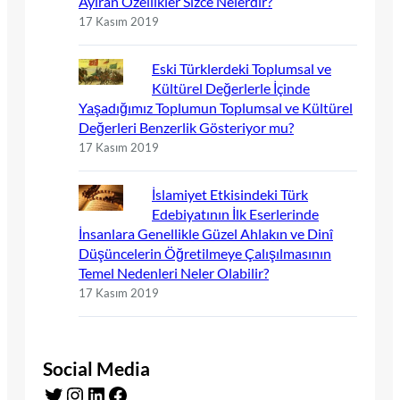
Ayıran Özellikler Sizce Nelerdir?
17 Kasım 2019
Eski Türklerdeki Toplumsal ve
Kültürel Değerlerle İçinde
Yaşadığımız Toplumun Toplumsal ve Kültürel
Değerleri Benzerlik Gösteriyor mu?
17 Kasım 2019
İslamiyet Etkisindeki Türk
Edebiyatının İlk Eserlerinde
İnsanlara Genellikle Güzel Ahlakın ve Dinî
Düşüncelerin Öğretilmeye Çalışılmasının
Temel Nedenleri Neler Olabilir?
17 Kasım 2019
Social Media
Twitter
Instagram
LinkedIn
Facebook