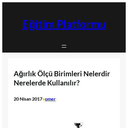
İçeriğe
geç
Eğitim Platformu
Ağırlık Ölçü Birimleri Nelerdir
Nerelerde Kullanılır?
20 Nisan 2017
omer
•