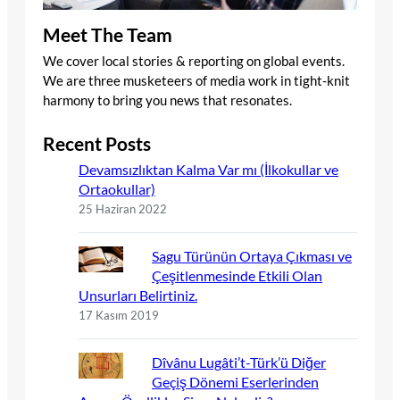
Meet The Team
We cover local stories & reporting on global events.
We are three musketeers of media work in tight-knit
harmony to bring you news that resonates.
Recent Posts
Devamsızlıktan Kalma Var mı (İlkokullar ve
Ortaokullar)
25 Haziran 2022
Sagu Türünün Ortaya Çıkması ve
Çeşitlenmesinde Etkili Olan
Unsurları Belirtiniz.
17 Kasım 2019
Dîvânu Lugâti’t-Türk’ü Diğer
Geçiş Dönemi Eserlerinden