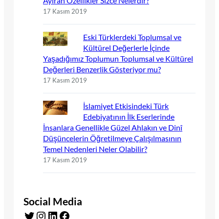
Ayıran Özellikler Sizce Nelerdir?
17 Kasım 2019
Eski Türklerdeki Toplumsal ve
Kültürel Değerlerle İçinde
Yaşadığımız Toplumun Toplumsal ve Kültürel
Değerleri Benzerlik Gösteriyor mu?
17 Kasım 2019
İslamiyet Etkisindeki Türk
Edebiyatının İlk Eserlerinde
İnsanlara Genellikle Güzel Ahlakın ve Dinî
Düşüncelerin Öğretilmeye Çalışılmasının
Temel Nedenleri Neler Olabilir?
17 Kasım 2019
Social Media
Twitter
Instagram
LinkedIn
Facebook