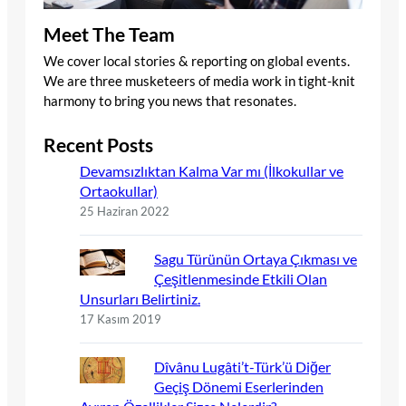
Meet The Team
We cover local stories & reporting on global events.
We are three musketeers of media work in tight-knit
harmony to bring you news that resonates.
Recent Posts
Devamsızlıktan Kalma Var mı (İlkokullar ve
Ortaokullar)
25 Haziran 2022
Sagu Türünün Ortaya Çıkması ve
Çeşitlenmesinde Etkili Olan
Unsurları Belirtiniz.
17 Kasım 2019
Dîvânu Lugâti’t-Türk’ü Diğer
Geçiş Dönemi Eserlerinden