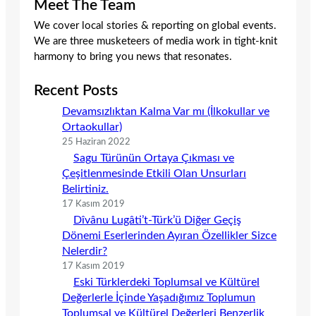
Meet The Team
We cover local stories & reporting on global events.
We are three musketeers of media work in tight-knit
harmony to bring you news that resonates.
Recent Posts
Devamsızlıktan Kalma Var mı (İlkokullar ve
Ortaokullar)
25 Haziran 2022
Sagu Türünün Ortaya Çıkması ve
Çeşitlenmesinde Etkili Olan Unsurları
Belirtiniz.
17 Kasım 2019
Dîvânu Lugâti’t-Türk’ü Diğer Geçiş
Dönemi Eserlerinden Ayıran Özellikler Sizce
Nelerdir?
17 Kasım 2019
Eski Türklerdeki Toplumsal ve Kültürel
Değerlerle İçinde Yaşadığımız Toplumun
Toplumsal ve Kültürel Değerleri Benzerlik