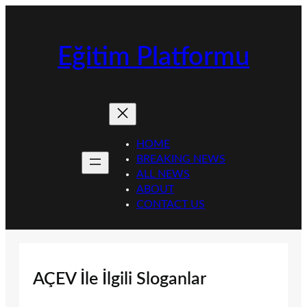
İçeriğe
geç
Eğitim Platformu
HOME
BREAKING NEWS
ALL NEWS
ABOUT
CONTACT US
AÇEV İle İlgili Sloganlar