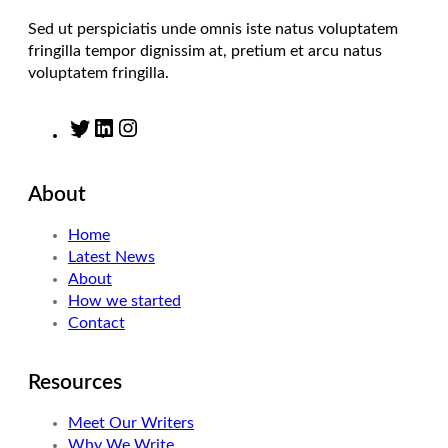
Sed ut perspiciatis unde omnis iste natus voluptatem
fringilla tempor dignissim at, pretium et arcu natus
voluptatem fringilla.
T
L
I
w
i
n
i
n
s
About
t
k
t
t
e
a
Home
e
d
g
Latest News
r
I
r
About
n
a
How we started
m
Contact
Resources
Meet Our Writers
Why We Write