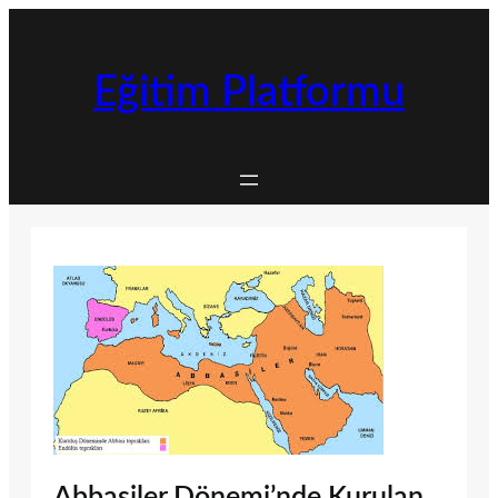
İçeriğe
geç
Eğitim Platformu
Abbasiler Dönemi’nde Kurulan