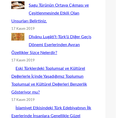
Sagu Türünün Ortaya Çıkması ve
Çeşitlenmesinde Etkili Olan
Unsurları Belirtiniz.
17 Kasım 2019
Dîvânu Lugâti’t-Türk’ü Diğer Geçiş
Dönemi Eserlerinden Ayıran
Özellikler Sizce Nelerdir?
17 Kasım 2019
Eski Türklerdeki Toplumsal ve Kültürel
Değerlerle İçinde Yaşadığımız Toplumun
Toplumsal ve Kültürel Değerleri Benzerlik
Gösteriyor mu?
17 Kasım 2019
İslamiyet Etkisindeki Türk Edebiyatının İlk
Eserlerinde İnsanlara Genellikle Güzel