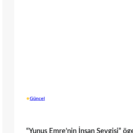
•
Güncel
“Yunus Emre’nin İnsan Sevgisi” öge