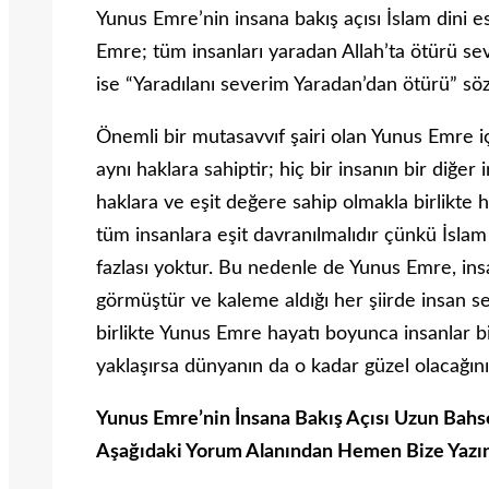
Yunus Emre’nin insana bakış açısı İslam dini e
Emre; tüm insanları yaradan Allah’ta ötürü se
ise “Yaradılanı severim Yaradan’dan ötürü” sö
Önemli bir mutasavvıf şairi olan Yunus Emre i
aynı haklara sahiptir; hiç bir insanın bir diğe
haklara ve eşit değere sahip olmakla birlikte h
tüm insanlara eşit davranılmalıdır çünkü İsla
fazlası yoktur. Bu nedenle de Yunus Emre, insan
görmüştür ve kaleme aldığı her şiirde insan s
birlikte Yunus Emre hayatı boyunca insanlar bi
yaklaşırsa dünyanın da o kadar güzel olacağını
Yunus Emre’nin İnsana Bakış Açısı Uzun Bahse
Aşağıdaki Yorum Alanından Hemen Bize Yazı