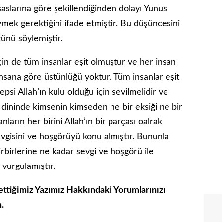
saslarına göre şekillendiğinden dolayı Yunus
vmek gerektiğini ifade etmiştir. Bu düşüncesini
zünü söylemiştir.
çin de tüm insanlar eşit olmuştur ve her insan
r insana göre üstünlüğü yoktur. Tüm insanlar eşit
epsi Allah’ın kulu olduğu için sevilmelidir ve
m dininde kimsenin kimseden ne bir eksiği ne bir
ların her birini Allah’ın bir parçası oalrak
evgisini ve hoşgörüyü konu almıştır. Bununla
rbirlerine ne kadar sevgi ve hoşgörü ile
 vurgulamıştır.
ttiğimiz Yazımız Hakkındaki Yorumlarınızı
n.