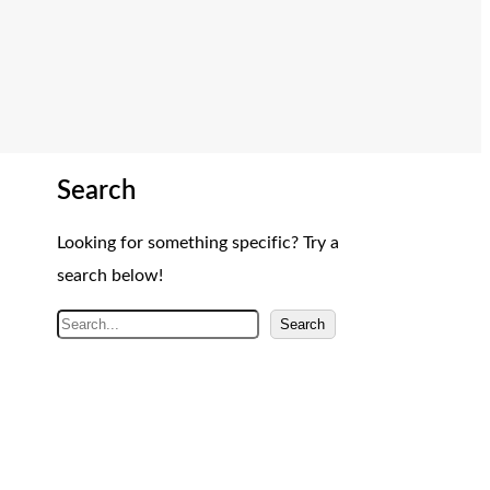
Search
Looking for something specific? Try a
search below!
A
Search
r
a