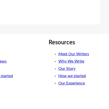
Resources
Meet Our Writers
News
Why We Write
Our Story
started
How we started
Our Experience