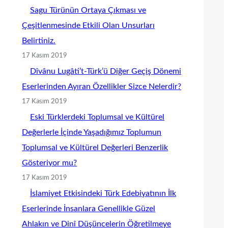
Sagu Türünün Ortaya Çıkması ve
Çeşitlenmesinde Etkili Olan Unsurları
Belirtiniz.
17 Kasım 2019
Dîvânu Lugâti’t-Türk’ü Diğer Geçiş Dönemi
Eserlerinden Ayıran Özellikler Sizce Nelerdir?
17 Kasım 2019
Eski Türklerdeki Toplumsal ve Kültürel
Değerlerle İçinde Yaşadığımız Toplumun
Toplumsal ve Kültürel Değerleri Benzerlik
Gösteriyor mu?
17 Kasım 2019
İslamiyet Etkisindeki Türk Edebiyatının İlk
Eserlerinde İnsanlara Genellikle Güzel
Ahlakın ve Dinî Düşüncelerin Öğretilmeye