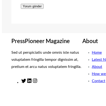
PressPioneer Magazine
About
Sed ut perspiciatis unde omnis iste natus
Home
voluptatem fringilla tempor dignissim at,
Latest 
pretium et arcu natus voluptatem fringilla.
About
How we 
Contact
T
L
I
w
i
n
i
n
s
t
k
t