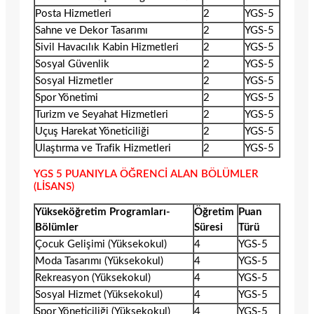
Posta Hizmetleri
2
YGS-5
Sahne ve Dekor Tasarımı
2
YGS-5
Sivil Havacılık Kabin Hizmetleri
2
YGS-5
Sosyal Güvenlik
2
YGS-5
Sosyal Hizmetler
2
YGS-5
Spor Yönetimi
2
YGS-5
Turizm ve Seyahat Hizmetleri
2
YGS-5
Uçuş Harekat Yöneticiliği
2
YGS-5
Ulaştırma ve Trafik Hizmetleri
2
YGS-5
YGS 5 PUANIYLA ÖĞRENCİ ALAN BÖLÜMLER
(LİSANS)
Yükseköğretim Programları-
Öğretim
Puan
Bölümler
Süresi
Türü
Çocuk Gelişimi (Yüksekokul)
4
YGS-5
Moda Tasarımı (Yüksekokul)
4
YGS-5
Rekreasyon (Yüksekokul)
4
YGS-5
Sosyal Hizmet (Yüksekokul)
4
YGS-5
Spor Yöneticiliği (Yüksekokul)
4
YGS-5