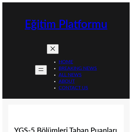
İçeriğe
geç
Eğitim Platformu
HOME
BREAKING NEWS
ALL NEWS
ABOUT
CONTACT US
YGS-5 Bölümleri Taban Puanları