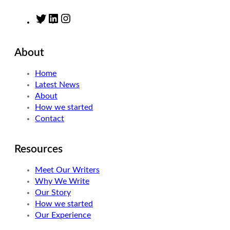
T
L
I
w
i
n
i
n
s
About
t
k
t
t
e
a
Home
e
d
g
Latest News
r
I
r
About
n
a
How we started
m
Contact
Resources
Meet Our Writers
Why We Write
Our Story
How we started
Our Experience