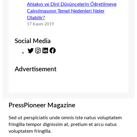
Ahlakın ve Dinî Düşüncelerin Öğretilmeye
Çalışılmasının Temel Nedenleri Neler
Olabilir?
17 Kasım 2019
Social Media
T
I
L
F
w
n
i
a
i
s
n
c
Advertisement
t
t
k
e
t
a
e
b
e
g
d
o
r
r
I
o
a
n
k
m
PressPioneer Magazine
Sed ut perspiciatis unde omnis iste natus voluptatem
fringilla tempor dignissim at, pretium et arcu natus
voluptatem fringilla.