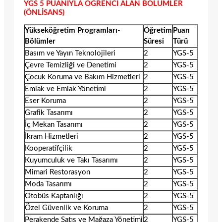
YGS 5 PUANIYLA ÖĞRENCİ ALAN BÖLÜMLER
(ÖNLİSANS)
Yükseköğretim Programları-
Öğretim
Puan
Bölümler
Süresi
Türü
Basım ve Yayın Teknolojileri
2
YGS-5
Çevre Temizliği ve Denetimi
2
YGS-5
Çocuk Koruma ve Bakım Hizmetleri
2
YGS-5
Emlak ve Emlak Yönetimi
2
YGS-5
Eser Koruma
2
YGS-5
Grafik Tasarımı
2
YGS-5
İç Mekan Tasarımı
2
YGS-5
İkram Hizmetleri
2
YGS-5
Kooperatifçilik
2
YGS-5
Kuyumculuk ve Takı Tasarımı
2
YGS-5
Mimari Restorasyon
2
YGS-5
Moda Tasarımı
2
YGS-5
Otobüs Kaptanlığı
2
YGS-5
Özel Güvenlik ve Koruma
2
YGS-5
Perakende Satış ve Mağaza Yönetimi
2
YGS-5