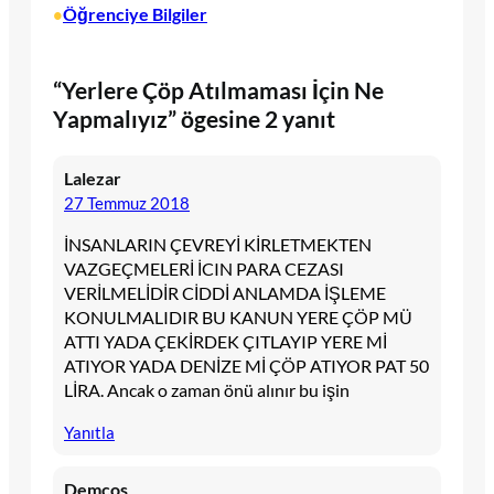
Öğrenciye Bilgiler
•
“Yerlere Çöp Atılmaması İçin Ne
Yapmalıyız” ögesine 2 yanıt
Lalezar
27 Temmuz 2018
İNSANLARIN ÇEVREYİ KİRLETMEKTEN
VAZGEÇMELERİ İCIN PARA CEZASI
VERİLMELİDİR CİDDİ ANLAMDA İŞLEME
KONULMALIDIR BU KANUN YERE ÇÖP MÜ
ATTI YADA ÇEKİRDEK ÇITLAYIP YERE Mİ
ATIYOR YADA DENİZE Mİ ÇÖP ATIYOR PAT 50
LİRA. Ancak o zaman önü alınır bu işin
Yanıtla
Demcos