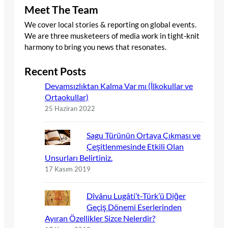
Meet The Team
We cover local stories & reporting on global events.
We are three musketeers of media work in tight-knit
harmony to bring you news that resonates.
Recent Posts
Devamsızlıktan Kalma Var mı (İlkokullar ve
Ortaokullar)
25 Haziran 2022
Sagu Türünün Ortaya Çıkması ve
Çeşitlenmesinde Etkili Olan
Unsurları Belirtiniz.
17 Kasım 2019
Dîvânu Lugâti’t-Türk’ü Diğer
Geçiş Dönemi Eserlerinden
Ayıran Özellikler Sizce Nelerdir?