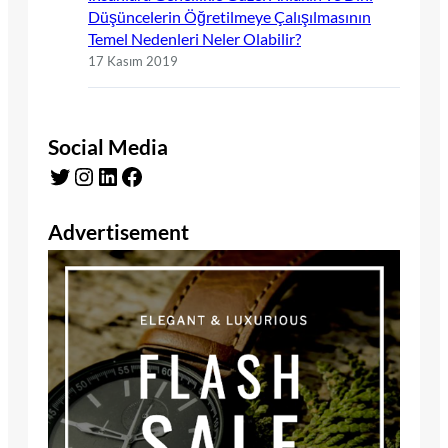
Düşüncelerin Öğretilmeye Çalışılmasının
Temel Nedenleri Neler Olabilir?
17 Kasım 2019
Social Media
Twitter
Instagram
LinkedIn
Facebook
Advertisement