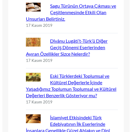
Sagu Türünün Ortaya Çıkması ve
Çeşitlenmesinde Etkili Olan
Unsurları Belirtiniz.
17 Kasım 2019
Dîvânu Lugâti’t-Türk’ü Diğer
Geçiş Dönemi Eserlerinden
Ayıran Özellikler Sizce Nelerdir?
17 Kasım 2019
Eski Türklerdeki Toplumsal ve
Kültürel Değerlerle İçinde
Yaşadığımız Toplumun Toplumsal ve Kültürel
Değerleri Benzerlik Gösteriyor mu?
17 Kasım 2019
İslamiyet Etkisindeki Türk
Edebiyatının İlk Eserlerinde
İnsanlara Genellikle Güzel Ahlakın ve Dinî