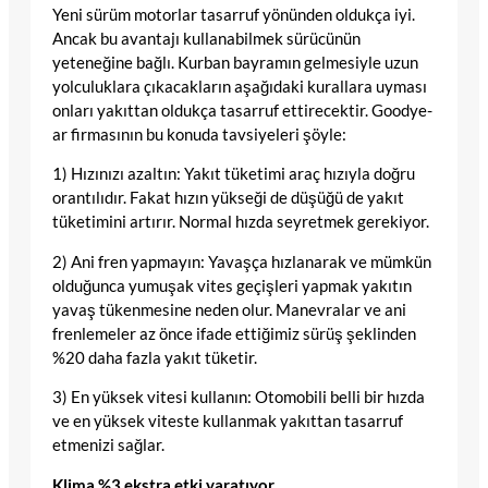
Ye­ni sürüm mo­tor­la­r tasarruf yönünden oldukça iyi.
Ancak bu avantajı kul­la­na­bil­mek sü­rü­cü­nün
yeteneğine bağlı. Kurban bayramın gelmesiyle uzun
yol­cu­luk­la­ra çıkacakların aşağıdaki ku­ral­la­ra uy­ması
onları ya­kıt­tan oldukça ta­sar­ruf ettirecektir. Go­od­ye­
ar firmasının bu konuda tavsiyeleri şöy­le:
1) Hı­zı­nı­zı azaltın: Ya­kıt tü­ke­ti­mi araç hızıyla doğru
orantılıdır. Fakat hızın yükseği de düşüğü de yakıt
tüketimini artırır. Normal hızda seyretmek gerekiyor.
2) Ani fren­ yapmayın: Ya­vaşça hız­la­na­rak ve müm­kün
ol­du­ğunca yu­mu­şak vi­tes ge­çiş­le­ri yapmak yakıtın
yavaş tükenmesine neden olur. Ma­nev­ra­lar ve ani
fren­le­me­ler az önce ifade ettiğimiz sürüş şeklinden
%20 da­ha faz­la ya­kıt tü­ketir.
3) En yüksek vitesi kullanın: Otomobili belli bir hızda
ve en yüksek viteste kullanmak yakıttan tasarruf
etmenizi sağlar.
Klima %3 ekstra etki yaratıyor