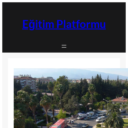
İçeriğe
geç
Eğitim Platformu