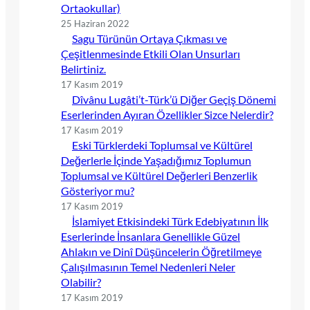
Ortaokullar)
25 Haziran 2022
Sagu Türünün Ortaya Çıkması ve
Çeşitlenmesinde Etkili Olan Unsurları
Belirtiniz.
17 Kasım 2019
Dîvânu Lugâti’t-Türk’ü Diğer Geçiş Dönemi
Eserlerinden Ayıran Özellikler Sizce Nelerdir?
17 Kasım 2019
Eski Türklerdeki Toplumsal ve Kültürel
Değerlerle İçinde Yaşadığımız Toplumun
Toplumsal ve Kültürel Değerleri Benzerlik
Gösteriyor mu?
17 Kasım 2019
İslamiyet Etkisindeki Türk Edebiyatının İlk
Eserlerinde İnsanlara Genellikle Güzel
Ahlakın ve Dinî Düşüncelerin Öğretilmeye
Çalışılmasının Temel Nedenleri Neler
Olabilir?
17 Kasım 2019