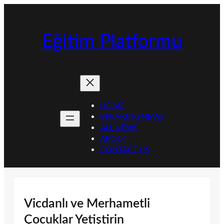
İçeriğe
geç
Eğitim Platformu
HOME
BREAKING NEWS
ALL NEWS
ABOUT
CONTACT US
Vicdanlı ve Merhametli
Çocuklar Yetiştirin