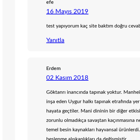
efe
16 Mayıs 2019
test yapıyorum kaç site baktım doğru ceva
Yanıtla
Erdem
02 Kasım 2018
Göktanrı inancında tapınak yoktur. Manheiz
inşa eden Uygur halkı tapınak etrafında yer
hayata geçtiler. Mani dininin bir diğer etk
zorunlu olmadıkça savaştan kaçınmasına nede
temel besin kaynakları hayvansal ürünlerdi.
beslenme alışkanlıkları da değişmiştir.