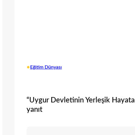
•
Eğitim Dünyası
“Uygur Devletinin Yerleşik Hayat
yanıt