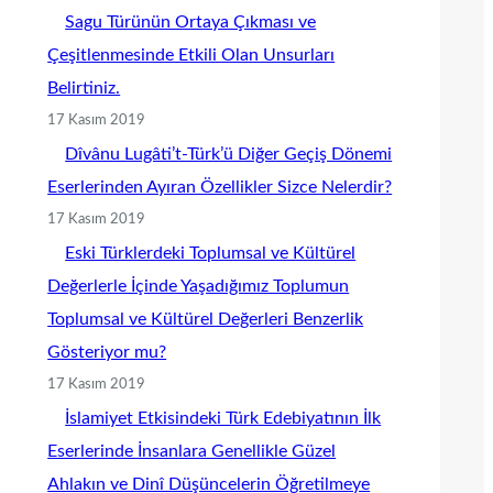
Sagu Türünün Ortaya Çıkması ve
Çeşitlenmesinde Etkili Olan Unsurları
Belirtiniz.
17 Kasım 2019
Dîvânu Lugâti’t-Türk’ü Diğer Geçiş Dönemi
Eserlerinden Ayıran Özellikler Sizce Nelerdir?
17 Kasım 2019
Eski Türklerdeki Toplumsal ve Kültürel
Değerlerle İçinde Yaşadığımız Toplumun
Toplumsal ve Kültürel Değerleri Benzerlik
Gösteriyor mu?
17 Kasım 2019
İslamiyet Etkisindeki Türk Edebiyatının İlk
Eserlerinde İnsanlara Genellikle Güzel
Ahlakın ve Dinî Düşüncelerin Öğretilmeye