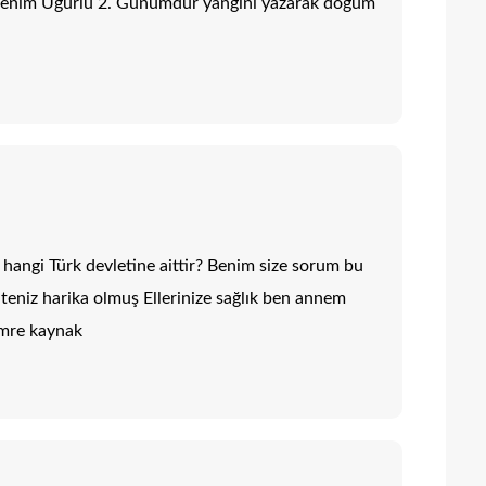
 benim Uğurlu 2. Günümdür yangını yazarak doğum
ve hangi Türk devletine aittir? Benim size sorum bu
teniz harika olmuş Ellerinize sağlık ben annem
mre kaynak