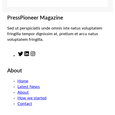
r
r
I
o
a
n
k
m
PressPioneer Magazine
Sed ut perspiciatis unde omnis iste natus voluptatem
fringilla tempor dignissim at, pretium et arcu natus
voluptatem fringilla.
T
L
I
w
i
n
i
n
s
About
t
k
t
t
e
a
Home
e
d
g
Latest News
r
I
r
About
n
a
How we started
m
Contact