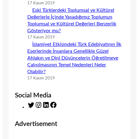
17 Kasım 2019
Eski Türklerdeki Toplumsal ve Kültürel
Değerlerle İçinde Yaşadığımız Toplumun
Toplumsal ve Kültürel Değerleri Benzerlik
Gösteriyor mu?
17 Kasım 2019
İslamiyet Etkisindeki Türk Edebiyatının İlk
Eserlerinde İnsanlara Genellikle Güzel
Ahlakın ve Dinî Düşüncelerin Öğretilmeye
Çalışılmasının Temel Nedenleri Neler
Olabilir?
17 Kasım 2019
Social Media
T
I
L
F
w
n
i
a
i
s
n
c
Advertisement
t
t
k
e
t
a
e
b
e
g
d
o