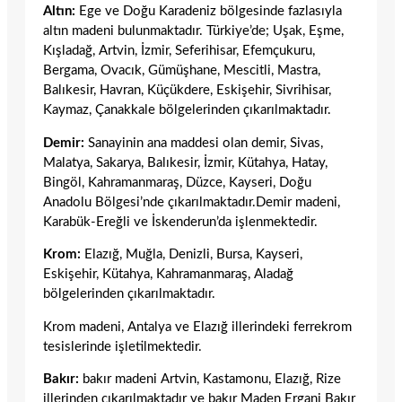
Altın:
Ege ve Doğu Karadeniz bölgesinde fazlasıyla
altın madeni bulunmaktadır. Türkiye’de; Uşak, Eşme,
Kışladağ, Artvin, İzmir, Seferihisar, Efemçukuru,
Bergama, Ovacık, Gümüşhane, Mescitli, Mastra,
Balıkesir, Havran, Küçükdere, Eskişehir, Sivrihisar,
Kaymaz, Çanakkale bölgelerinden çıkarılmaktadır.
Demir:
Sanayinin ana maddesi olan demir, Sivas,
Malatya, Sakarya, Balıkesir, İzmir, Kütahya, Hatay,
Bingöl, Kahramanmaraş, Düzce, Kayseri, Doğu
Anadolu Bölgesi’nde çıkarılmaktadır.Demir madeni,
Karabük-Ereğli ve İskenderun’da işlenmektedir.
Krom:
Elazığ, Muğla, Denizli, Bursa, Kayseri,
Eskişehir, Kütahya, Kahramanmaraş, Aladağ
bölgelerinden çıkarılmaktadır.
Krom madeni, Antalya ve Elazığ illerindeki ferrekrom
tesislerinde işletilmektedir.
Bakır:
bakır madeni Artvin, Kastamonu, Elazığ, Rize
illerinden çıkarılmaktadır ve bakır Maden Ergani Bakır