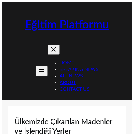
İçeriğe
geç
Eğitim Platformu
HOME
BREAKING NEWS
ALL NEWS
ABOUT
CONTACT US
Ülkemizde Çıkarılan Madenler
ve İşlendiği Yerler