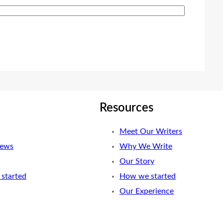
Resources
Meet Our Writers
News
Why We Write
Our Story
started
How we started
Our Experience