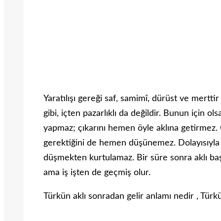
Yaratılışı gereği saf, samimî, dürüst ve mertti
gibi, içten pazarlıklı da değildir. Bunun için ols
yapmaz; çıkarını hemen öyle aklına getirmez.
gerektiğini de hemen düşünemez. Dolayısıyla k
düşmekten kurtulamaz. Bir süre sonra aklı başı
ama iş işten de geçmiş olur.
Türkün aklı sonradan gelir anlamı nedir , Türk