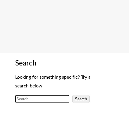
Search
Looking for something specific? Try a
search below!
A
Search
r
a