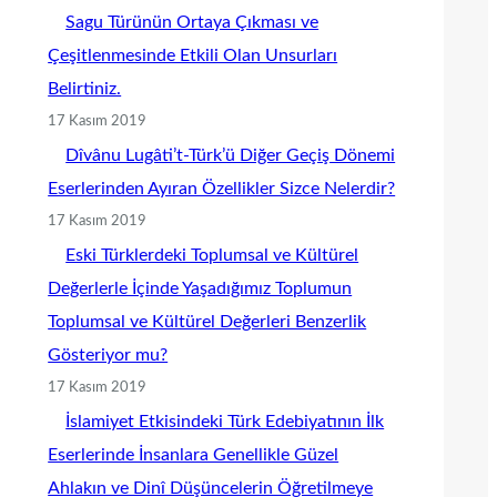
Sagu Türünün Ortaya Çıkması ve
Çeşitlenmesinde Etkili Olan Unsurları
Belirtiniz.
17 Kasım 2019
Dîvânu Lugâti’t-Türk’ü Diğer Geçiş Dönemi
Eserlerinden Ayıran Özellikler Sizce Nelerdir?
17 Kasım 2019
Eski Türklerdeki Toplumsal ve Kültürel
Değerlerle İçinde Yaşadığımız Toplumun
Toplumsal ve Kültürel Değerleri Benzerlik
Gösteriyor mu?
17 Kasım 2019
İslamiyet Etkisindeki Türk Edebiyatının İlk
Eserlerinde İnsanlara Genellikle Güzel
Ahlakın ve Dinî Düşüncelerin Öğretilmeye