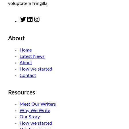
voluptatem fringilla.
T
L
I
w
i
n
i
n
s
About
t
k
t
t
e
a
Home
e
d
g
Latest News
r
I
r
About
n
a
How we started
m
Contact
Resources
Meet Our Writers
Why We Write
Our Story
How we started