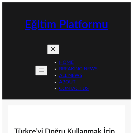
İçeriğe
geç
Eğitim Platformu
HOME
BREAKING NEWS
ALL NEWS
ABOUT
CONTACT US
Türkçe’yi Doğru Kullanmak İçin