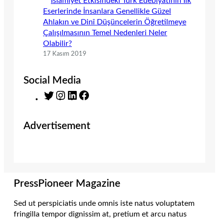
İslamiyet Etkisindeki Türk Edebiyatının İlk
Eserlerinde İnsanlara Genellikle Güzel
Ahlakın ve Dinî Düşüncelerin Öğretilmeye
Çalışılmasının Temel Nedenleri Neler
Olabilir?
17 Kasım 2019
Social Media
T
I
L
F
w
n
i
a
i
s
n
c
Advertisement
t
t
k
e
t
a
e
b
e
g
d
o
r
r
I
o
a
n
k
m
PressPioneer Magazine
Sed ut perspiciatis unde omnis iste natus voluptatem
fringilla tempor dignissim at, pretium et arcu natus