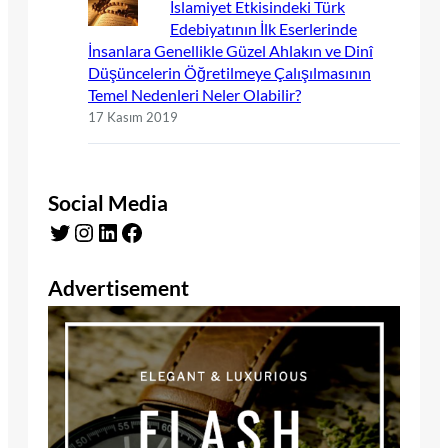
İslamiyet Etkisindeki Türk
Edebiyatının İlk Eserlerinde
İnsanlara Genellikle Güzel Ahlakın ve Dinî
Düşüncelerin Öğretilmeye Çalışılmasının
Temel Nedenleri Neler Olabilir?
17 Kasım 2019
Social Media
Twitter
Instagram
LinkedIn
Facebook
Advertisement