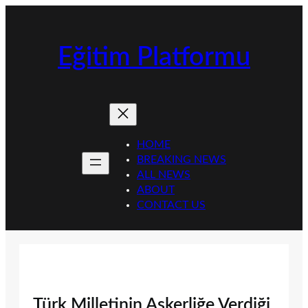
İçeriğe
geç
Eğitim Platformu
HOME
BREAKING NEWS
ALL NEWS
ABOUT
CONTACT US
Türk Milletinin Askerliğe Verdiği