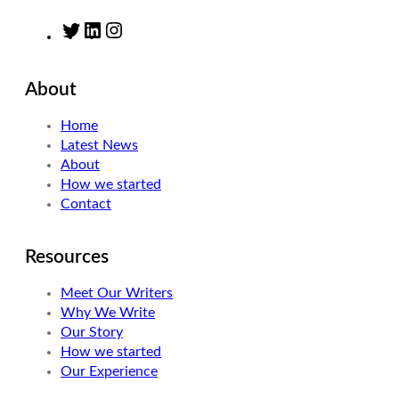
T
L
I
w
i
n
i
n
s
About
t
k
t
t
e
a
Home
e
d
g
Latest News
r
I
r
About
n
a
How we started
m
Contact
Resources
Meet Our Writers
Why We Write
Our Story
How we started
Our Experience