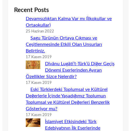
Recent Posts
Devamsızlıktan Kalma Var mı (İlkokullar ve
Ortaokullar)
25 Haziran 2022
Sagu Türünün Ortaya Çıkması ve
Çeşitlenmesinde Etkili Olan Unsurları
Belirtiniz.
17 Kasım 2019
Dîvânu Lugâti’t-Türk’ü Diğer Geçiş
Dönemi Eserlerinden Ayıran
Özellikler Sizce Nelerdir?
17 Kasım 2019
Eski Türklerdeki Toplumsal ve Kültürel
Değerlerle İçinde Yaşadığımız Toplumun
Toplumsal ve Kültürel Değerleri Benzerlik
Gösteriyor mu?
17 Kasım 2019
İslamiyet Etkisindeki Türk
Edebiyatının İlk Eserlerinde