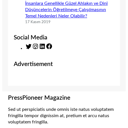
İnsanlara Genellikle Güzel Ahlakın ve Dinî
Düşüncelerin Öğretilmeye Çalışılmasının
Temel Nedenleri Neler Olabilir?
17 Kasım 2019
Social Media
T
I
L
F
w
n
i
a
i
s
n
c
Advertisement
t
t
k
e
t
a
e
b
e
g
d
o
r
r
I
o
a
n
k
m
PressPioneer Magazine
Sed ut perspiciatis unde omnis iste natus voluptatem
fringilla tempor dignissim at, pretium et arcu natus
voluptatem fringilla.