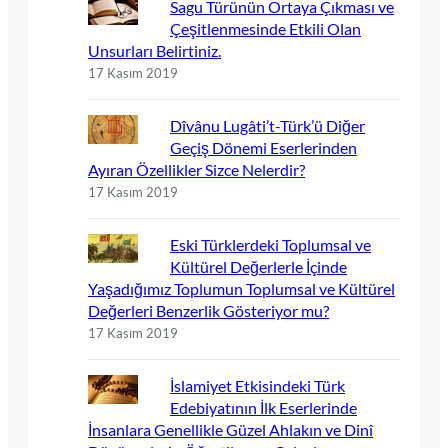
Sagu Türünün Ortaya Çıkması ve
Çeşitlenmesinde Etkili Olan
Unsurları Belirtiniz.
17 Kasım 2019
Dîvânu Lugâti’t-Türk’ü Diğer
Geçiş Dönemi Eserlerinden
Ayıran Özellikler Sizce Nelerdir?
17 Kasım 2019
Eski Türklerdeki Toplumsal ve
Kültürel Değerlerle İçinde
Yaşadığımız Toplumun Toplumsal ve Kültürel
Değerleri Benzerlik Gösteriyor mu?
17 Kasım 2019
İslamiyet Etkisindeki Türk
Edebiyatının İlk Eserlerinde
İnsanlara Genellikle Güzel Ahlakın ve Dinî