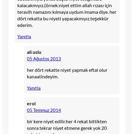
kalacakmıyız.(örnek:niyet ettim allah rızası için
teravih namazını kılmaya uydum imama diye. her
dört rekatta bu niyeti yapacakmıyız.teşekkür
ederim.
Yanıtla
ali uslu
05 Ağustos 2013
her dört rekatte niyet yapmak eftal olur
kanaatindeyim.
Yanıtla
erol
05 Temmuz 2014
bir kere niyet edilir.her 4 rekat bittikten
sonra tekrar niyet etmene gerek yok 20