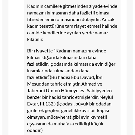
Kadının camilere gitmesinden ziyade evinde
namazını kılmasının daha faziletli olması
fitneden emin olmasından dolayıdır. Ancak
kadın tesettürüne tam riayet etmesi halinde
camide kendilerine ayrılan yerde namaz
kılabilir.
Bir rivayette “Kadının namazı­nı evinde
kılması dışarıda kılmasından daha
faziletlidir, iç odasında kılması da evin diğer
kısımlarında kılmasından daha
faziletlidir.”(Bu hadisi Ebu Davud, İbni
Mesuddan tahric etmiştir. Ahmed ve
Taberani Ümmü Hümeyd es- Saidiyyeden
benzer bir hadisi tahric etmişlerdir. Neylül
Evtar, III,132.) (İç odası, büyük bir odadan
girilerek geçilen, genellikle ayrı bir kapısı
olmayan, mücevherat gibi evin kıymetli
eşyasının da muhafaza edildiği küçük
odadır.)