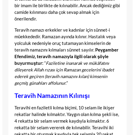
bir imam ile birlikte de kılınabilir. Ancak dediğimiz gibi
camide kılınması daha çok sevap almak için
önerilendir.
Teravih namazı erkekler ve kadınlar için sünnet-i
müekkededir. Ramazan ayında kılınır. Hastalık veya
yolculuk nedeniyle oruç tutamayan kimselerin de
teravih namazını kılmaları sünnet sayılır.
Peygamber
Efendimiz, teravih namazıyla ilgili olarak şöyle
buyurmuştur:
“
Faziletine inanarak ve mükâfatını
dileyerek Allah rızası için Ramazan gecelerini ibadet
ederek geçiren (teravih namazını kılan) kimsenin
geçmiş günahları affolunur.
”
Teravih Namazının Kılınışı
Teravihi en faziletli kılma biçimi, 10 selam ile ikişer
rekatlar halinde kılmaktır. Yaygın olan kılma şekli ise,
4 rekatta bir selam vermek kaydıyla kılmaktır. 6
rekatta bir selam vererek de kılınabilir. Teravihi iki
rekatta bir oturmak kaydıyla tek selamla 20 rekat