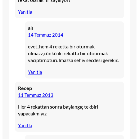
Yanıtla
alı
14 Temmuz 2014
evet..hem 4 reketta bır oturmak
olmazz,cünkü ıkı rekatta bır otourmak
vacıptırr.oturulmazsa sehıv secdesı gerekır..
Yanıtla
Recep
11 Temmuz 2013
Her 4 rekattan sonra başlangıç tekbiri
yapacakmıyız
Yanıtla