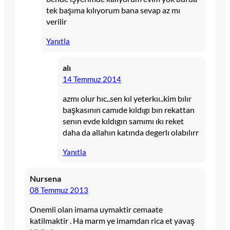
tek başıma kılıyorum bana sevap az mı
verilir
Yanıtla
alı
14 Temmuz 2014
azmı olur hıc..sen kıl yeterkıı..kim bılır
başkasının camıde kıldıgı bın rekattan
senın evde kıldıgın samımı ıkı reket
daha da allahın katında degerlı olabılırr
Yanıtla
Nursena
08 Temmuz 2013
Onemli olan imama uymaktir cemaate
katilmaktir . Ha marm ye imamdan rica et yavaş