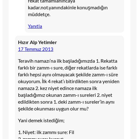
rekat tamamlanıncaya
kadar.not.yanındakinle konuşmadığın
müddetçe.
Yanıtla
Hızır Alp Yetimler
17 Temmuz 2013
Teravih namazı’na ilk başladığımızda 1. Rekatta
farklı bir zamm-ı sure, diğer rekatlarda ise farklı
farklı hepsi aynı olmayacak şekilde zamm-ı süre
okuyorum. İlk 4 rekat’ı bitirdikten sonra yeniden
namaza 2. kez niyet edince namaza ilk
başladığımız okunan zamm-ı sureleri 2. niyet
edildikten sonra 1. deki zamm-ı sureler’in aynı
şekilde okunması uygun olur mu?
Yani demek istediğim;
1. Niyet: ilk zammı sure: Fil
2. zammı sure: kureyş