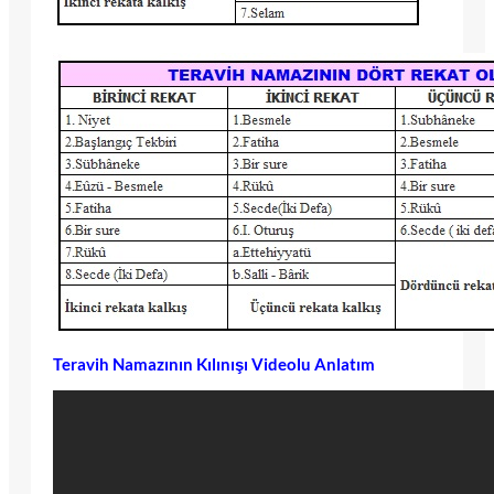
Teravih Namazının Kılınışı Videolu Anlatım