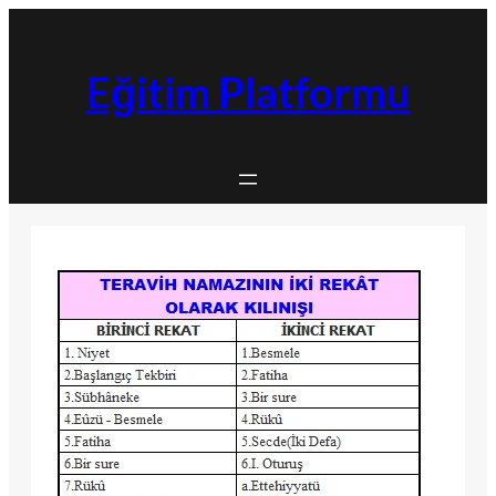
İçeriğe
geç
Eğitim Platformu