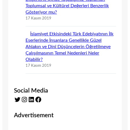
Toplumsal ve Kültürel Değerleri Benzerlik
Gösteriyor mu?
17 Kasım 2019
İslamiyet Etkisindeki Türk Edebiyatının İlk
Eserlerinde İnsanlara Genellikle Güzel
Ahlakın ve Dinî Düşüncelerin Öğretilmeye
Çalışılmasının Temel Nedenleri Neler
Olabilir?
17 Kasım 2019
Social Media
Twitter
Instagram
LinkedIn
Facebook
Advertisement