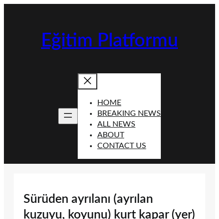
İçeriğe
geç
Eğitim Platformu
HOME
BREAKING NEWS
ALL NEWS
ABOUT
CONTACT US
Sürüden ayrılanı (ayrılan
kuzuyu, koyunu) kurt kapar (yer)