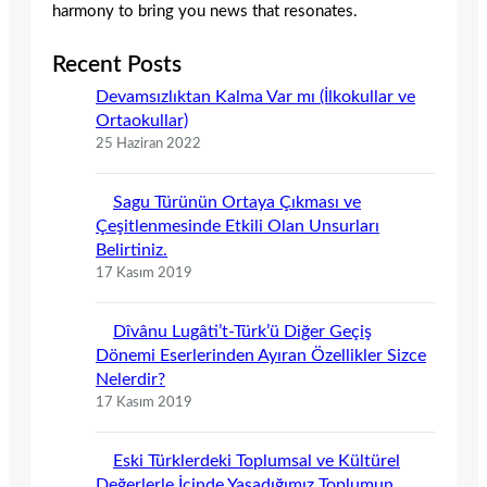
harmony to bring you news that resonates.
Recent Posts
Devamsızlıktan Kalma Var mı (İlkokullar ve
Ortaokullar)
25 Haziran 2022
Sagu Türünün Ortaya Çıkması ve
Çeşitlenmesinde Etkili Olan Unsurları
Belirtiniz.
17 Kasım 2019
Dîvânu Lugâti’t-Türk’ü Diğer Geçiş
Dönemi Eserlerinden Ayıran Özellikler Sizce
Nelerdir?
17 Kasım 2019
Eski Türklerdeki Toplumsal ve Kültürel
Değerlerle İçinde Yaşadığımız Toplumun